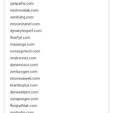
optipathx.com
nextronixlab.com
zentrixhq.com
innovestanet.com
dynabytexpert.com
flexifyit.com
maxxiogo.com
novusgotech.com
nextronnet.com
dynamoxco.com
zenturogen.com
innovexaweb.com
brandioplus.com
dynawebpro.com
synapsegen.com
flexipathlab.com
vividushq.com