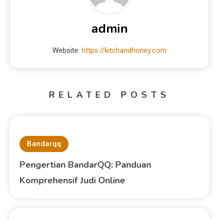
admin
Website:
https://kitchandhoney.com
RELATED POSTS
Bandarqq
Pengertian BandarQQ: Panduan
Komprehensif Judi Online