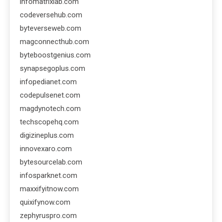
infomatrixlab.com
codeversehub.com
byteverseweb.com
magconnecthub.com
byteboostgenius.com
synapsegoplus.com
infopedianet.com
codepulsenet.com
magdynotech.com
techscopehq.com
digizineplus.com
innovexaro.com
bytesourcelab.com
infosparknet.com
maxxifyitnow.com
quixifynow.com
zephyruspro.com