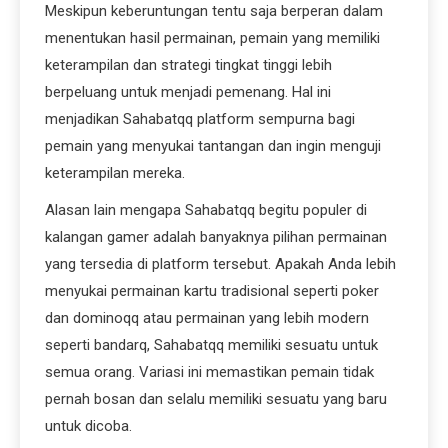
Meskipun keberuntungan tentu saja berperan dalam
menentukan hasil permainan, pemain yang memiliki
keterampilan dan strategi tingkat tinggi lebih
berpeluang untuk menjadi pemenang. Hal ini
menjadikan Sahabatqq platform sempurna bagi
pemain yang menyukai tantangan dan ingin menguji
keterampilan mereka.
Alasan lain mengapa Sahabatqq begitu populer di
kalangan gamer adalah banyaknya pilihan permainan
yang tersedia di platform tersebut. Apakah Anda lebih
menyukai permainan kartu tradisional seperti poker
dan dominoqq atau permainan yang lebih modern
seperti bandarq, Sahabatqq memiliki sesuatu untuk
semua orang. Variasi ini memastikan pemain tidak
pernah bosan dan selalu memiliki sesuatu yang baru
untuk dicoba.