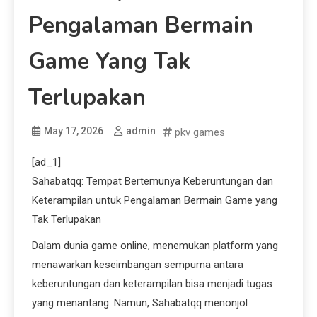
Pengalaman Bermain
Game Yang Tak
Terlupakan
May 17, 2026
admin
pkv games
[ad_1]
Sahabatqq: Tempat Bertemunya Keberuntungan dan
Keterampilan untuk Pengalaman Bermain Game yang
Tak Terlupakan
Dalam dunia game online, menemukan platform yang
menawarkan keseimbangan sempurna antara
keberuntungan dan keterampilan bisa menjadi tugas
yang menantang. Namun, Sahabatqq menonjol