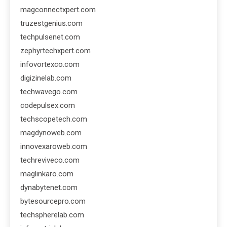
magconnectxpert.com
truzestgenius.com
techpulsenet.com
zephyrtechxpert.com
infovortexco.com
digizinelab.com
techwavego.com
codepulsex.com
techscopetech.com
magdynoweb.com
innovexaroweb.com
techreviveco.com
maglinkaro.com
dynabytenet.com
bytesourcepro.com
techspherelab.com