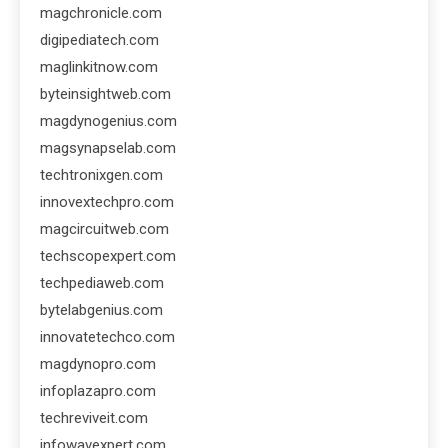
magchronicle.com
digipediatech.com
maglinkitnow.com
byteinsightweb.com
magdynogenius.com
magsynapselab.com
techtronixgen.com
innovextechpro.com
magcircuitweb.com
techscopexpert.com
techpediaweb.com
bytelabgenius.com
innovatetechco.com
magdynopro.com
infoplazapro.com
techreviveit.com
infowavexpert.com