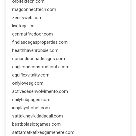
orbitextech.com
magconnecttech.com
zenifyweb.com
livetogel.co
genmatfiredoor.com
findlascegasproperties.com
healthhavenrobbie.com
donanddonnadesigns.com
eagleoneconstructiontx.com
equiflexvitality.com
onlylovesg.com
activedesenvolvimento.com
dailyhubpages.com
idnplaysbobet.com
sattakingvikidadacall.com
bestbolaslotgames.com
sattamatkafixedgamehere.com