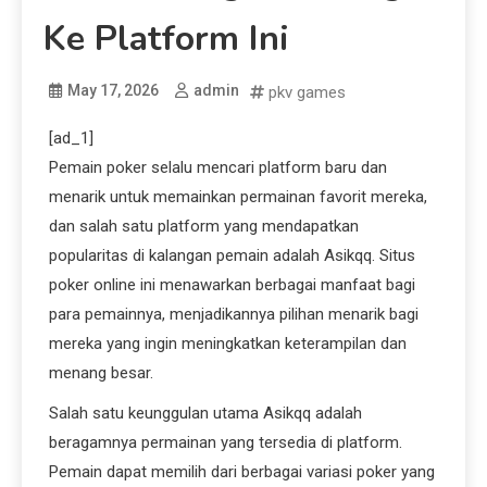
Ke Platform Ini
May 17, 2026
admin
pkv games
[ad_1]
Pemain poker selalu mencari platform baru dan
menarik untuk memainkan permainan favorit mereka,
dan salah satu platform yang mendapatkan
popularitas di kalangan pemain adalah Asikqq. Situs
poker online ini menawarkan berbagai manfaat bagi
para pemainnya, menjadikannya pilihan menarik bagi
mereka yang ingin meningkatkan keterampilan dan
menang besar.
Salah satu keunggulan utama Asikqq adalah
beragamnya permainan yang tersedia di platform.
Pemain dapat memilih dari berbagai variasi poker yang