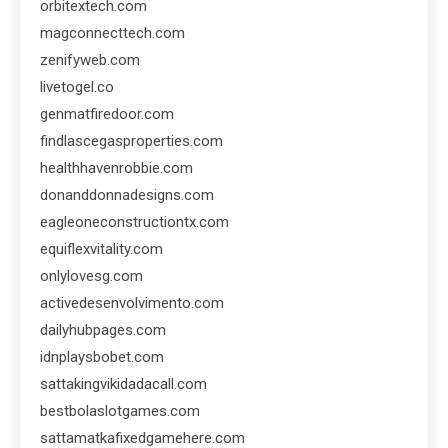
orbitextech.com
magconnecttech.com
zenifyweb.com
livetogel.co
genmatfiredoor.com
findlascegasproperties.com
healthhavenrobbie.com
donanddonnadesigns.com
eagleoneconstructiontx.com
equiflexvitality.com
onlylovesg.com
activedesenvolvimento.com
dailyhubpages.com
idnplaysbobet.com
sattakingvikidadacall.com
bestbolaslotgames.com
sattamatkafixedgamehere.com