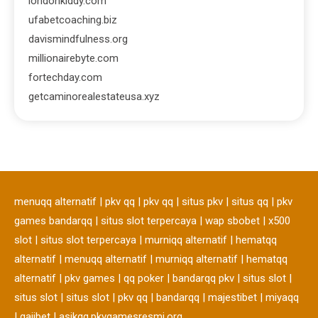
londonkiddy.com
ufabetcoaching.biz
davismindfulness.org
millionairebyte.com
fortechday.com
getcaminorealestateusa.xyz
menuqq alternatif
|
pkv qq
|
pkv qq
|
situs pkv
|
situs qq
|
pkv
games bandarqq
|
situs slot terpercaya
|
wap sbobet
|
x500
slot
|
situs slot terpercaya
|
murniqq alternatif
|
hematqq
alternatif
|
menuqq alternatif
|
murniqq alternatif
|
hematqq
alternatif
|
pkv games
|
qq poker
|
bandarqq pkv
|
situs slot
|
situs slot
|
situs slot
|
pkv qq
|
bandarqq
|
majestibet
|
miyaqq
|
gajibet
|
asikqq.pkvgamesresmi.org