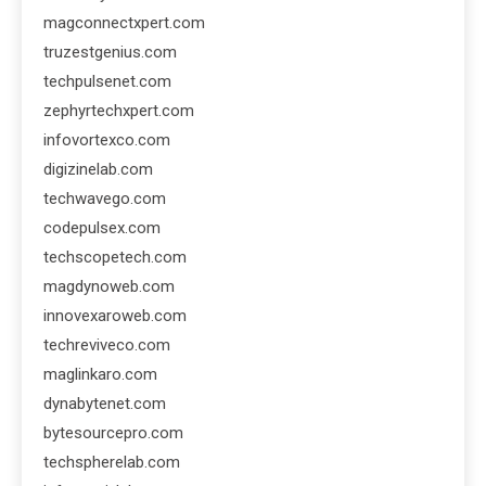
magconnectxpert.com
truzestgenius.com
techpulsenet.com
zephyrtechxpert.com
infovortexco.com
digizinelab.com
techwavego.com
codepulsex.com
techscopetech.com
magdynoweb.com
innovexaroweb.com
techreviveco.com
maglinkaro.com
dynabytenet.com
bytesourcepro.com
techspherelab.com