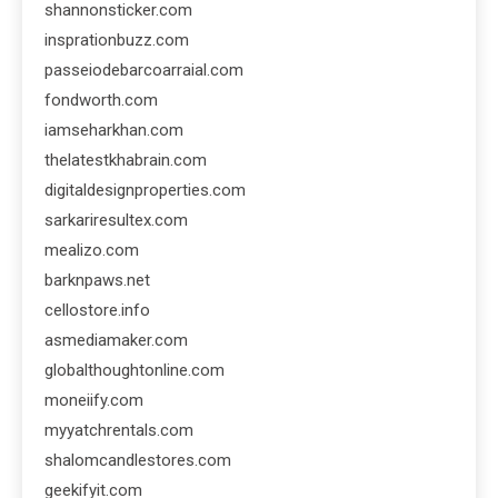
shannonsticker.com
insprationbuzz.com
passeiodebarcoarraial.com
fondworth.com
iamseharkhan.com
thelatestkhabrain.com
digitaldesignproperties.com
sarkariresultex.com
mealizo.com
barknpaws.net
cellostore.info
asmediamaker.com
globalthoughtonline.com
moneiify.com
myyatchrentals.com
shalomcandlestores.com
geekifyit.com