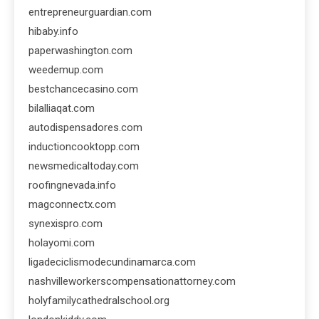
entrepreneurguardian.com
hibaby.info
paperwashington.com
weedemup.com
bestchancecasino.com
bilalliaqat.com
autodispensadores.com
inductioncooktopp.com
newsmedicaltoday.com
roofingnevada.info
magconnectx.com
synexispro.com
holayomi.com
ligadeciclismodecundinamarca.com
nashvilleworkerscompensationattorney.com
holyfamilycathedralschool.org