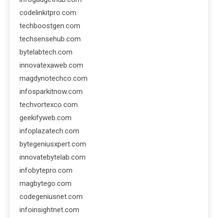
codelinkitpro.com
techboostgen.com
techsensehub.com
bytelabtech.com
innovatexaweb.com
magdynotechco.com
infosparkitnow.com
techvortexco.com
geekifyweb.com
infoplazatech.com
bytegeniusxpert.com
innovatebytelab.com
infobytepro.com
magbytego.com
codegeniusnet.com
infoinsightnet.com