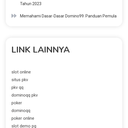
Tahun 2023
Memahami Dasar-Dasar Domino99: Panduan Pemula
LINK LAINNYA
slot online
situs pkv
pkv qq
dominoqq pkv
poker
dominoqq
poker online
slot demo pg