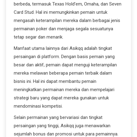
berbeda, termasuk Texas Hold’em, Omaha, dan Seven
Card Stud. Hal ini memungkinkan pemain untuk
mengasah keterampilan mereka dalam berbagai jenis
permainan poker dan menjaga segala sesuatunya
tetap segar dan menarik.
Manfaat utama lainnya dari Asikqq adalah tingkat
persaingan di platform. Dengan basis pemain yang
besar dan aktif, pemain dapat menguji keterampilan
mereka melawan beberapa pemain terbaik dalam
bisnis ini. Hal ini dapat membantu pemain
meningkatkan permainan mereka dan mempelajari
strategi baru yang dapat mereka gunakan untuk
mendominasi kompetisi.
Selain permainan yang bervariasi dan tingkat
persaingan yang tinggi, Asikqq juga menawarkan
sejumlah bonus dan promosi untuk para pemainnya.