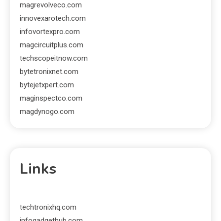
magrevolveco.com
innovexarotech.com
infovortexpro.com
magcircuitplus.com
techscopeitnow.com
bytetronixnet.com
bytejetxpert.com
maginspectco.com
magdynogo.com
Links
techtronixhq.com
infogadgethub.com