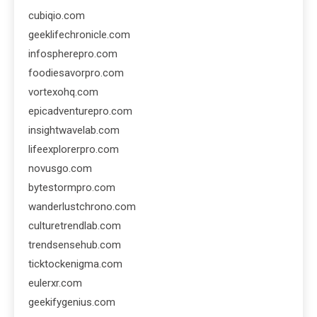
cubiqio.com
geeklifechronicle.com
infospherepro.com
foodiesavorpro.com
vortexohq.com
epicadventurepro.com
insightwavelab.com
lifeexplorerpro.com
novusgo.com
bytestormpro.com
wanderlustchrono.com
culturetrendlab.com
trendsensehub.com
ticktockenigma.com
eulerxr.com
geekifygenius.com