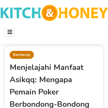
Bergabunglah sekarang di situs poker online terbaik yang
PKV Games: Bergabung di
menawarkan PKV Games. Nikmati permainan poker dengan kualitas
terbaik dan raih kemenangan besar!
Situs Poker Online Terbaik
Bandarqq
Sekarang!
Menjelajahi Manfaat
Asikqq: Mengapa
Pemain Poker
Berbondong-Bondong