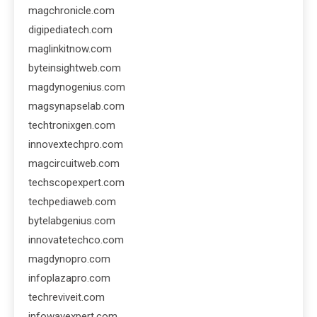
magchronicle.com
digipediatech.com
maglinkitnow.com
byteinsightweb.com
magdynogenius.com
magsynapselab.com
techtronixgen.com
innovextechpro.com
magcircuitweb.com
techscopexpert.com
techpediaweb.com
bytelabgenius.com
innovatetechco.com
magdynopro.com
infoplazapro.com
techreviveit.com
infowavexpert.com