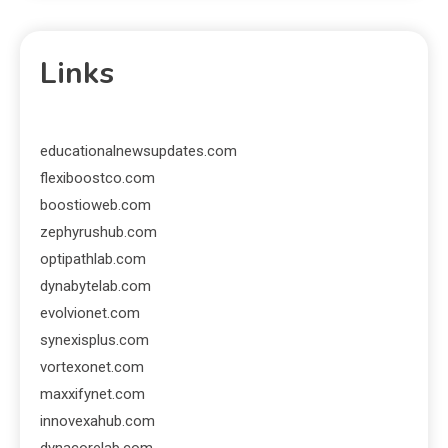
Links
educationalnewsupdates.com
flexiboostco.com
boostioweb.com
zephyrushub.com
optipathlab.com
dynabytelab.com
evolvionet.com
synexisplus.com
vortexonet.com
maxxifynet.com
innovexahub.com
dynacorelab.com