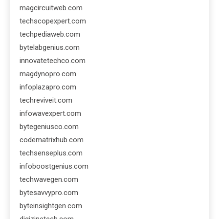
magcircuitweb.com
techscopexpert.com
techpediaweb.com
bytelabgenius.com
innovatetechco.com
magdynopro.com
infoplazapro.com
techreviveit.com
infowavexpert.com
bytegeniusco.com
codematrixhub.com
techsenseplus.com
infoboostgenius.com
techwavegen.com
bytesavvypro.com
byteinsightgen.com
digizinetech.com