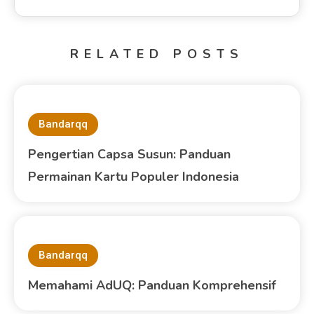
RELATED POSTS
Bandarqq
Pengertian Capsa Susun: Panduan
Permainan Kartu Populer Indonesia
Bandarqq
Memahami AdUQ: Panduan Komprehensif