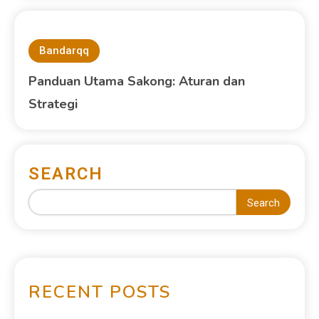
Bandarqq
Panduan Utama Sakong: Aturan dan
Strategi
SEARCH
Search
RECENT POSTS