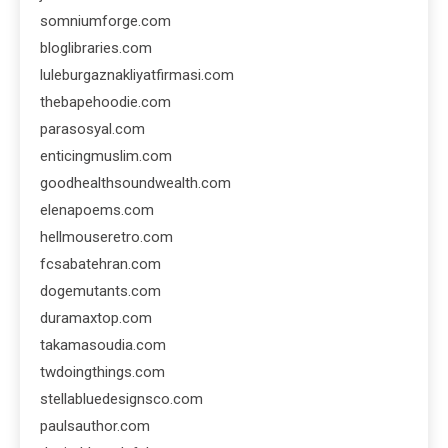
somniumforge.com
bloglibraries.com
luleburgaznakliyatfirmasi.com
thebapehoodie.com
parasosyal.com
enticingmuslim.com
goodhealthsoundwealth.com
elenapoems.com
hellmouseretro.com
fcsabatehran.com
dogemutants.com
duramaxtop.com
takamasoudia.com
twdoingthings.com
stellabluedesignsco.com
paulsauthor.com