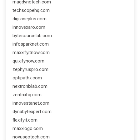
magdynotech.com
techscopehq.com
digizineplus.com
innovexaro.com
bytesourcelab.com
infosparknet.com
maxxifyitnow.com
quixifynow.com
zephyruspro.com
optipathx.com
nextronixlab.com
zentrixhq.com
innovestanet.com
dynabytexpert.com
flexifyit.com
maxxiogo.com
novusgotech.com