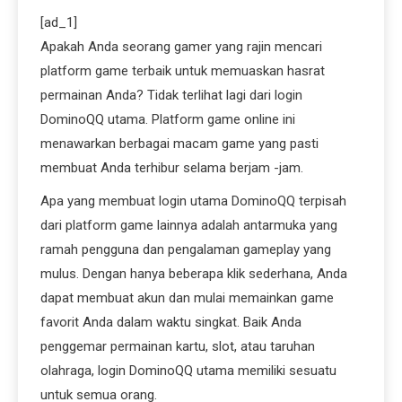
[ad_1]
Apakah Anda seorang gamer yang rajin mencari
platform game terbaik untuk memuaskan hasrat
permainan Anda? Tidak terlihat lagi dari login
DominoQQ utama. Platform game online ini
menawarkan berbagai macam game yang pasti
membuat Anda terhibur selama berjam -jam.
Apa yang membuat login utama DominoQQ terpisah
dari platform game lainnya adalah antarmuka yang
ramah pengguna dan pengalaman gameplay yang
mulus. Dengan hanya beberapa klik sederhana, Anda
dapat membuat akun dan mulai memainkan game
favorit Anda dalam waktu singkat. Baik Anda
penggemar permainan kartu, slot, atau taruhan
olahraga, login DominoQQ utama memiliki sesuatu
untuk semua orang.