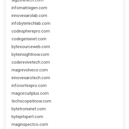
infomatrixgen.com
innovexarolab.com
infobytetechlab.com
codespherepro.com
codegenixnet.com
bytesourceweb.com
byteinsightnow.com
coderevivetech.com
magrevolveco.com
innovexarotech.com
infovortexpro.com
magcircuitplus.com
techscopeitnow.com
bytetronixnet.com
bytejetxpert.com
maginspectco.com