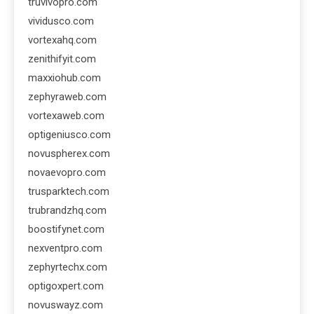
truvivopro.com
vividusco.com
vortexahq.com
zenithifyit.com
maxxiohub.com
zephyraweb.com
vortexaweb.com
optigeniusco.com
novuspherex.com
novaevopro.com
trusparktech.com
trubrandzhq.com
boostifynet.com
nexventpro.com
zephyrtechx.com
optigoxpert.com
novuswayz.com