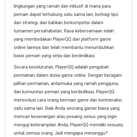
lingkungan yang ramah dan inklusif di mana para
pemain dapat terhubung satu sama lain, berbagi tips
dan strategi, dan bahkan berkompetisi dalam
turnamen persahabatan. Rasa kebersamaan inilah
yang membedakan PlayerQQ dari platform game
online lainnya dan telah membantu menumbuhkan
basis pemain yang setia dan berdedikasi.
Secara keseluruhan, PlayerQQ adalah pengubah
permainan dalam dunia game online. Dengan beragam
pilihan permainan, antarmuka yang ramah pengguna,
dan komunitas pemain yang berdedikasi, PlayerQQ
merevolusi cara orang bermain game dan berinteraksi
satu sama lain. Baik Anda seorang gamer biasa yang
mencari kesenangan atau pesaing serius yang ingin
menguji keterampilan Anda, PlayerQQ memiliki sesuatu
untuk semua orang. Jadi mengapa menunggu?