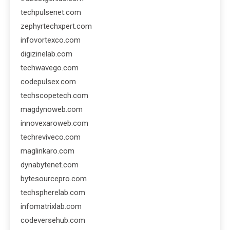
techpulsenet.com
zephyrtechxpert.com
infovortexco.com
digizinelab.com
techwavego.com
codepulsex.com
techscopetech.com
magdynoweb.com
innovexaroweb.com
techreviveco.com
maglinkaro.com
dynabytenet.com
bytesourcepro.com
techspherelab.com
infomatrixlab.com
codeversehub.com