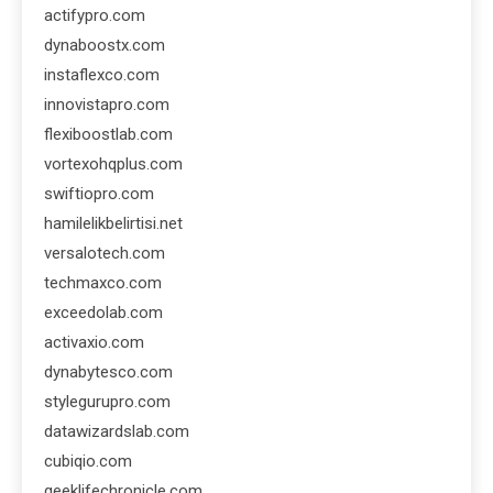
actifypro.com
dynaboostx.com
instaflexco.com
innovistapro.com
flexiboostlab.com
vortexohqplus.com
swiftiopro.com
hamilelikbelirtisi.net
versalotech.com
techmaxco.com
exceedolab.com
activaxio.com
dynabytesco.com
stylegurupro.com
datawizardslab.com
cubiqio.com
geeklifechronicle.com