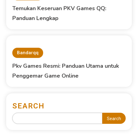
Temukan Keseruan PKV Games QQ:
Panduan Lengkap
Bandarqq
Pkv Games Resmi: Panduan Utama untuk
Penggemar Game Online
SEARCH
Search