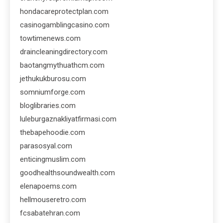
hondacareprotectplan.com
casinogamblingcasino.com
towtimenews.com
draincleaningdirectory.com
baotangmythuathcm.com
jethukukburosu.com
somniumforge.com
bloglibraries.com
luleburgaznakliyatfirmasi.com
thebapehoodie.com
parasosyal.com
enticingmuslim.com
goodhealthsoundwealth.com
elenapoems.com
hellmouseretro.com
fcsabatehran.com