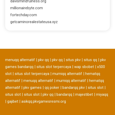
davismindfulness.org
millionairebyte.com
fortechday.com
getcaminorealestateusa.xyz
menuqq alternatif
|
pkv qq
|
pkv qq
|
situs pkv
|
situs qq
|
pkv
games bandarqq
|
situs slot terpercaya
|
wap sbobet
|
x500
slot
|
situs slot terpercaya
|
murniqq alternatif
|
hematqq
alternatif
|
menuqq alternatif
|
murniqq alternatif
|
hematqq
alternatif
|
pkv games
|
qq poker
|
bandarqq pkv
|
situs slot
|
situs slot
|
situs slot
|
pkv qq
|
bandarqq
|
majestibet
|
miyaqq
|
gajibet
|
asikqq.pkvgamesresmi.org