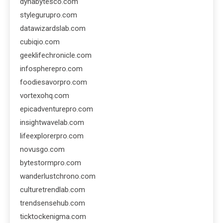
dynabytesco.com
stylegurupro.com
datawizardslab.com
cubiqio.com
geeklifechronicle.com
infospherepro.com
foodiesavorpro.com
vortexohq.com
epicadventurepro.com
insightwavelab.com
lifeexplorerpro.com
novusgo.com
bytestormpro.com
wanderlustchrono.com
culturetrendlab.com
trendsensehub.com
ticktockenigma.com