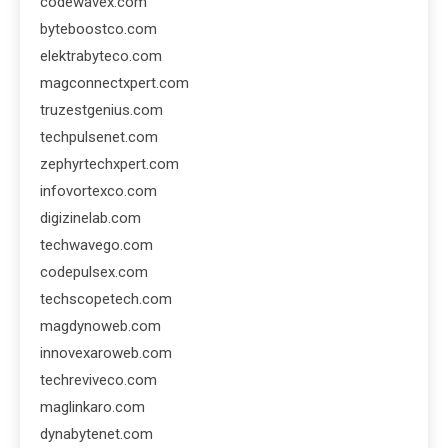
codewavex.com
byteboostco.com
elektrabyteco.com
magconnectxpert.com
truzestgenius.com
techpulsenet.com
zephyrtechxpert.com
infovortexco.com
digizinelab.com
techwavego.com
codepulsex.com
techscopetech.com
magdynoweb.com
innovexaroweb.com
techreviveco.com
maglinkaro.com
dynabytenet.com