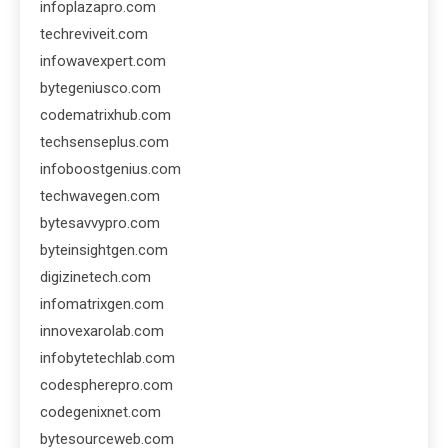
infoplazapro.com
techreviveit.com
infowavexpert.com
bytegeniusco.com
codematrixhub.com
techsenseplus.com
infoboostgenius.com
techwavegen.com
bytesavvypro.com
byteinsightgen.com
digizinetech.com
infomatrixgen.com
innovexarolab.com
infobytetechlab.com
codespherepro.com
codegenixnet.com
bytesourceweb.com