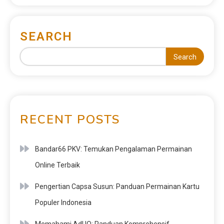
SEARCH
Search
RECENT POSTS
Bandar66 PKV: Temukan Pengalaman Permainan
Online Terbaik
Pengertian Capsa Susun: Panduan Permainan Kartu
Populer Indonesia
Memahami AdUQ: Panduan Komprehensif