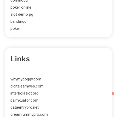
dominoqq
poker online
slot demo pg
bandarqq
poker
Links
whymydoggy.com
digitalearnweb.com
interbolaslot.org
palmkuafor.com
dataentrypro.net
dreamrummypro.com