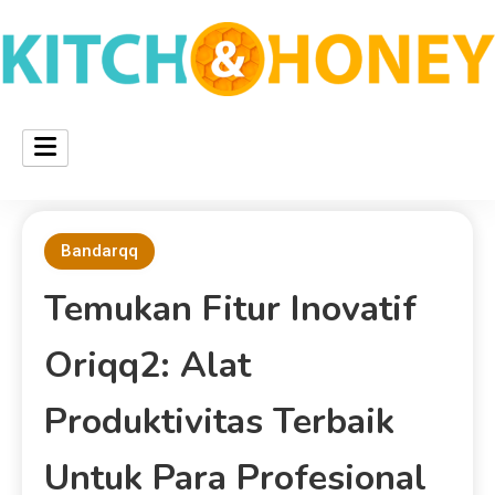
Bergabunglah sekarang di situs poker online terbaik yang
PKV Games: Bergabung di
menawarkan PKV Games. Nikmati permainan poker dengan kualitas
terbaik dan raih kemenangan besar!
Situs Poker Online Terbaik
Bandarqq
Sekarang!
Temukan Fitur Inovatif
Oriqq2: Alat
Produktivitas Terbaik
Untuk Para Profesional