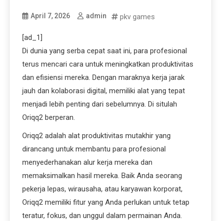
April 7, 2026
admin
pkv games
[ad_1]
Di dunia yang serba cepat saat ini, para profesional
terus mencari cara untuk meningkatkan produktivitas
dan efisiensi mereka. Dengan maraknya kerja jarak
jauh dan kolaborasi digital, memiliki alat yang tepat
menjadi lebih penting dari sebelumnya. Di situlah
Oriqq2 berperan.
Oriqq2 adalah alat produktivitas mutakhir yang
dirancang untuk membantu para profesional
menyederhanakan alur kerja mereka dan
memaksimalkan hasil mereka. Baik Anda seorang
pekerja lepas, wirausaha, atau karyawan korporat,
Oriqq2 memiliki fitur yang Anda perlukan untuk tetap
teratur, fokus, dan unggul dalam permainan Anda.