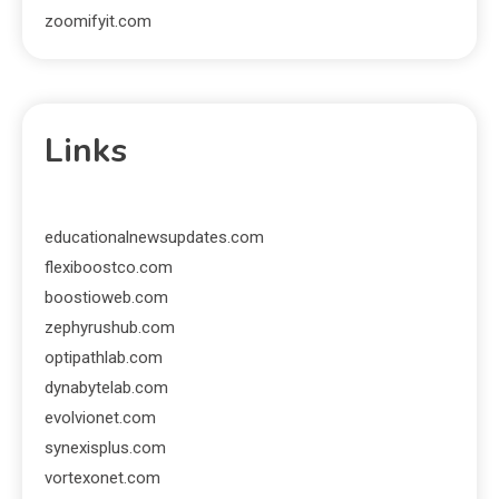
zoomifyit.com
Links
educationalnewsupdates.com
flexiboostco.com
boostioweb.com
zephyrushub.com
optipathlab.com
dynabytelab.com
evolvionet.com
synexisplus.com
vortexonet.com