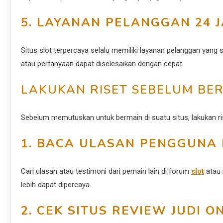
5. LAYANAN PELANGGAN 24 
Situs slot terpercaya selalu memiliki layanan pelanggan yang
atau pertanyaan dapat diselesaikan dengan cepat.
LAKUKAN RISET SEBELUM BE
Sebelum memutuskan untuk bermain di suatu situs, lakukan ri
1. BACA ULASAN PENGGUNA 
Cari ulasan atau testimoni dari pemain lain di forum
slot
atau 
lebih dapat dipercaya.
2. CEK SITUS REVIEW JUDI O