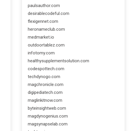
paulsauthor.com
desirablecodeful.com
flexigennet.com
heronameclub.com
medmarket.io
outdoortablez.com
infotomy.com
healthysupplementsolution.com
codespottech.com
techdynogo.com
magchronicle.com
digipediatech.com
maglinkitnow.com
byteinsightweb.com
magdynogenius.com
magsynapselab.com