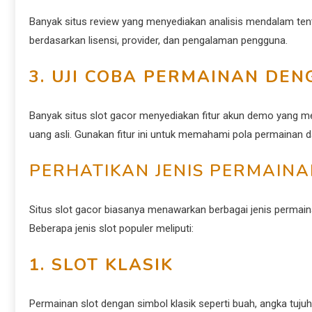
Banyak situs review yang menyediakan analisis mendalam tenta
berdasarkan lisensi, provider, dan pengalaman pengguna.
3. UJI COBA PERMAINAN DE
Banyak situs slot gacor menyediakan fitur akun demo yan
uang asli. Gunakan fitur ini untuk memahami pola permainan 
PERHATIKAN JENIS PERMAIN
Situs slot gacor biasanya menawarkan berbagai jenis permain
Beberapa jenis slot populer meliputi:
1. SLOT KLASIK
Permainan slot dengan simbol klasik seperti buah, angka tujuh