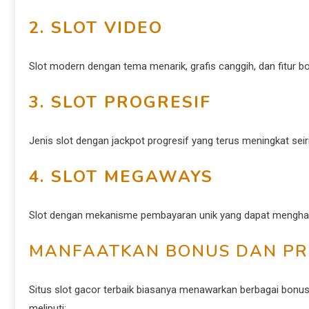
2. SLOT VIDEO
Slot modern dengan tema menarik, grafis canggih, dan fitur 
3. SLOT PROGRESIF
Jenis slot dengan jackpot progresif yang terus meningkat sei
4. SLOT MEGAWAYS
Slot dengan mekanisme pembayaran unik yang dapat menghas
MANFAATKAN BONUS DAN PR
Situs slot gacor terbaik biasanya menawarkan berbagai bon
meliputi: