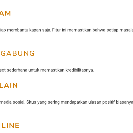
JAM
 siap membantu kapan saja. Fitur ini memastikan bahwa setiap masal
RGABUNG
set sederhana untuk memastikan kredibilitasnya.
LAIN
media sosial. Situs yang sering mendapatkan ulasan positif biasany
NLINE