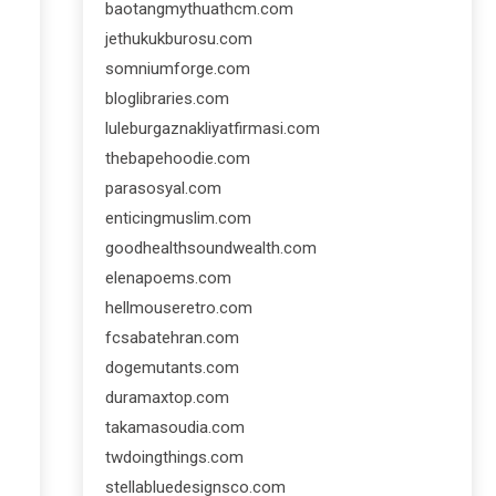
baotangmythuathcm.com
jethukukburosu.com
somniumforge.com
bloglibraries.com
luleburgaznakliyatfirmasi.com
thebapehoodie.com
parasosyal.com
enticingmuslim.com
goodhealthsoundwealth.com
elenapoems.com
hellmouseretro.com
fcsabatehran.com
dogemutants.com
duramaxtop.com
takamasoudia.com
twdoingthings.com
stellabluedesignsco.com