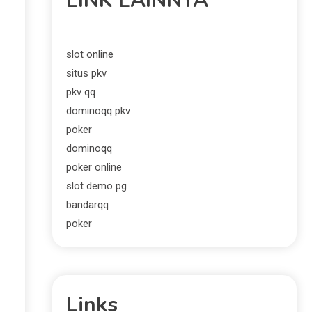
LINK LAINNYA
slot online
situs pkv
pkv qq
dominoqq pkv
poker
dominoqq
poker online
slot demo pg
bandarqq
poker
Links