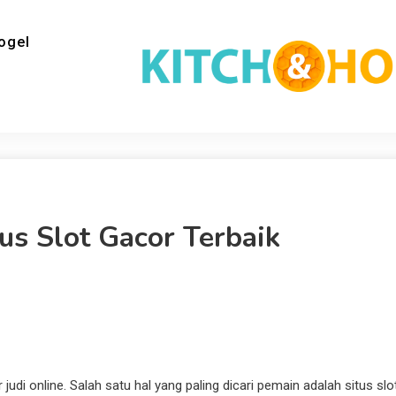
ogel
Bergabunglah sekarang di situs poker onli
PKV Games: Berg
dengan kualitas terbaik dan raih kemenanga
Online Terbaik S
us Slot Gacor Terbaik
di online. Salah satu hal yang paling dicari pemain adalah situs slo