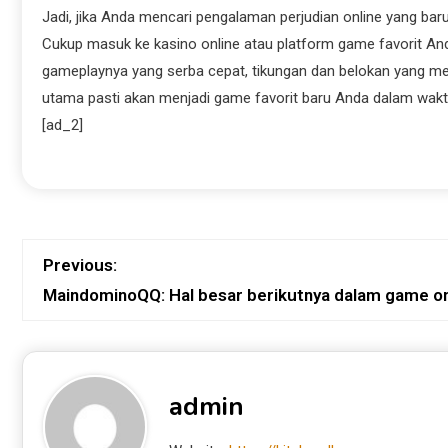
Jadi, jika Anda mencari pengalaman perjudian online yang
Cukup masuk ke kasino online atau platform game favorit Anda,
gameplaynya yang serba cepat, tikungan dan belokan yang 
utama pasti akan menjadi game favorit baru Anda dalam wakt
[ad_2]
Previous:
MaindominoQQ: Hal besar berikutnya dalam game on
admin