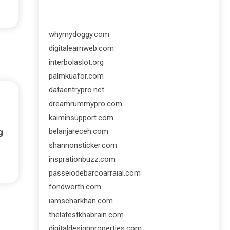
whymydoggy.com
digitalearnweb.com
interbolaslot.org
palmkuafor.com
dataentrypro.net
dreamrummypro.com
kaiminsupport.com
g
belanjareceh.com
shannonsticker.com
insprationbuzz.com
passeiodebarcoarraial.com
fondworth.com
iamseharkhan.com
thelatestkhabrain.com
digitaldesignproperties.com