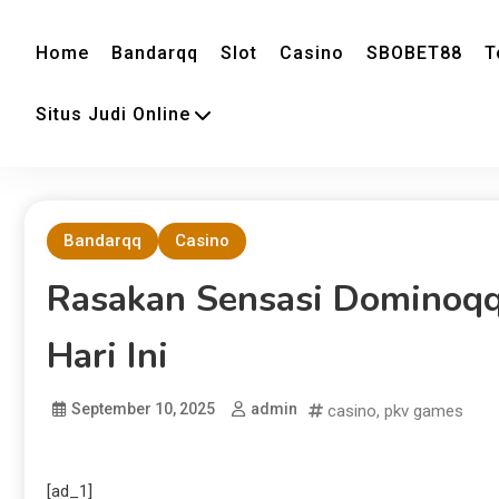
Home
Bandarqq
Slot
Casino
SBOBET88
T
Situs Judi Online
Bandarqq
Casino
Rasakan Sensasi Dominoqq
Hari Ini
September 10, 2025
admin
casino
,
pkv games
[ad_1]