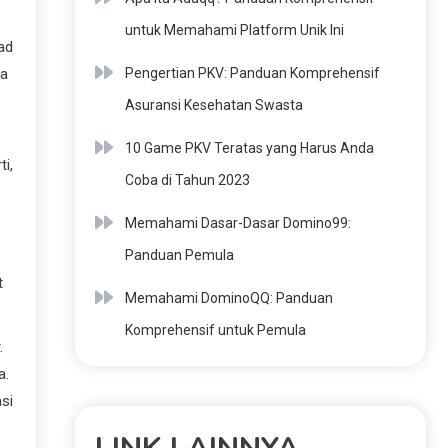
untuk Memahami Platform Unik Ini
ad
da
Pengertian PKV: Panduan Komprehensif
Asuransi Kesehatan Swasta
10 Game PKV Teratas yang Harus Anda
i,
Coba di Tahun 2023
Memahami Dasar-Dasar Domino99:
Panduan Pemula
t
Memahami DominoQQ: Panduan
Komprehensif untuk Pemula
.
a.
si