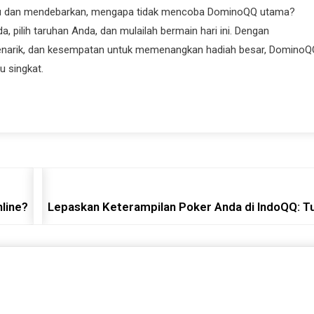
 baru dan mendebarkan, mengapa tidak mencoba DominoQQ utama?
 pilih taruhan Anda, dan mulailah bermain hari ini. Dengan
menarik, dan kesempatan untuk memenangkan hadiah besar, DominoQ
u singkat.
line?
Lepaskan Keterampilan Poker Anda di IndoQQ: T