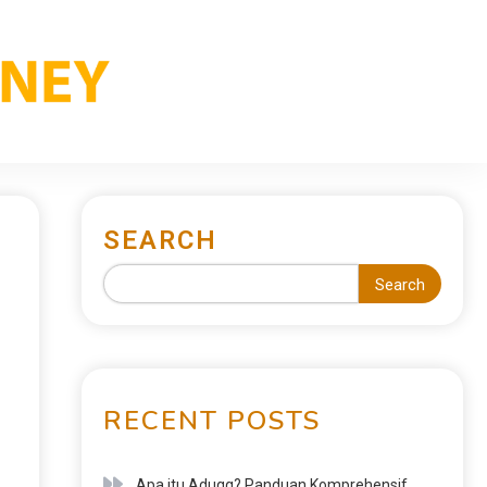
ne terbaik yang menawarkan PKV Games. Nikmati permainan poker
abung di Situs Poker
n besar!
ekarang!
SEARCH
Search
RECENT POSTS
Apa itu Aduqq? Panduan Komprehensif