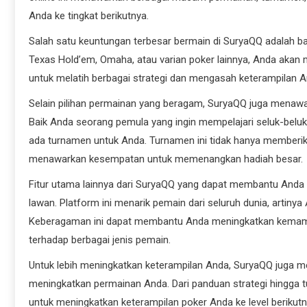
Anda ke tingkat berikutnya.
Salah satu keuntungan terbesar bermain di SuryaQQ adalah ba
Texas Hold’em, Omaha, atau varian poker lainnya, Anda akan 
untuk melatih berbagai strategi dan mengasah keterampilan A
Selain pilihan permainan yang beragam, SuryaQQ juga menawa
Baik Anda seorang pemula yang ingin mempelajari seluk-belu
ada turnamen untuk Anda. Turnamen ini tidak hanya memberik
menawarkan kesempatan untuk memenangkan hadiah besar.
Fitur utama lainnya dari SuryaQQ yang dapat membantu An
lawan. Platform ini menarik pemain dari seluruh dunia, artin
Keberagaman ini dapat membantu Anda meningkatkan kemamp
terhadap berbagai jenis pemain.
Untuk lebih meningkatkan keterampilan Anda, SuryaQQ juga 
meningkatkan permainan Anda. Dari panduan strategi hingga
untuk meningkatkan keterampilan poker Anda ke level berikutny