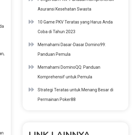
Asuransi Kesehatan Swasta
10 Game PKV Teratas yang Harus Anda
da
Coba di Tahun 2023
Memahami Dasar-Dasar Domino99:
an,
Panduan Pemula
Memahami DominoQQ: Panduan
Komprehensif untuk Pemula
Strategi Teratas untuk Menang Besar di
Permainan Poker88
an