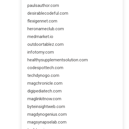
paulsauthor.com
desirablecodeful.com
flexigennet.com
heronameclub.com
medmarket.io
outdoortablez.com
infotomy.com
healthysupplementsolution.com
codespottech.com
techdynogo.com
magchronicle.com
digipediatech.com
maglinkitnow.com
byteinsightweb.com
magdynogenius.com
magsynapselab.com