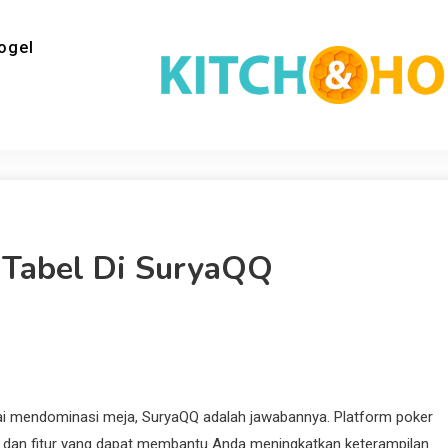
ogel
Bergabunglah sekarang di situs poker onli
PKV Games: Berg
dengan kualitas terbaik dan raih kemenanga
Online Terbaik S
 Tabel Di SuryaQQ
ai mendominasi meja, SuryaQQ adalah jawabannya. Platform poker
 dan fitur yang dapat membantu Anda meningkatkan keterampilan