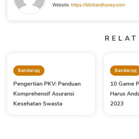
Website:
https://kitchandhoney.com
RELAT
Bandarqq
Bandarqq
Pengertian PKV: Panduan
10 Game P
Komprehensif Asuransi
Harus Anda
Kesehatan Swasta
2023