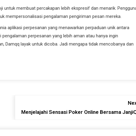
ji untuk membuat percakapan lebih ekspresif dan menarik. Penggun
ntuk mempersonalisasi pengalaman pengiriman pesan mereka.
nia aplikasi perpesanan yang menawarkan perpaduan unik antara
ri pengalaman perpesanan yang lebih aman atau hanya ingin
n, Damqq layak untuk dicoba. Jadi mengapa tidak mencobanya dan
Nex
Menjelajahi Sensasi Poker Online Bersama Janji