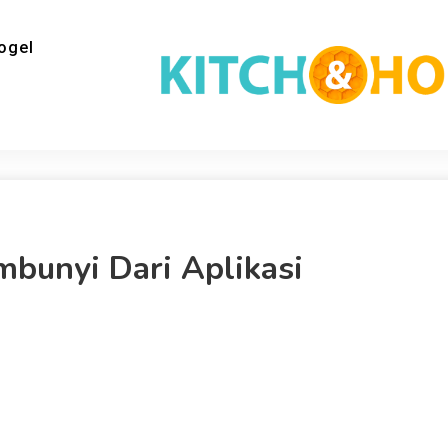
ogel
Bergabunglah sekarang di situs poker onli
PKV Games: Berg
dengan kualitas terbaik dan raih kemenanga
Online Terbaik S
mbunyi Dari Aplikasi