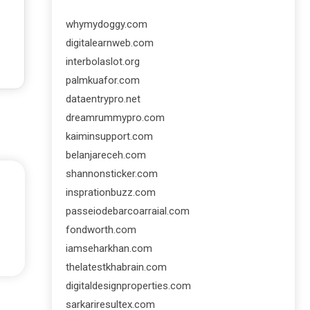
whymydoggy.com
digitalearnweb.com
interbolaslot.org
palmkuafor.com
dataentrypro.net
dreamrummypro.com
kaiminsupport.com
belanjareceh.com
shannonsticker.com
insprationbuzz.com
passeiodebarcoarraial.com
fondworth.com
iamseharkhan.com
thelatestkhabrain.com
digitaldesignproperties.com
sarkariresultex.com