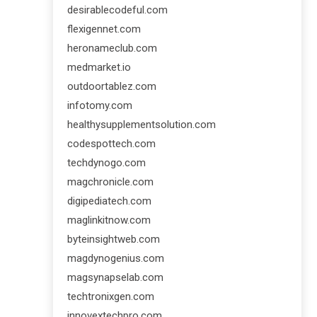
desirablecodeful.com
flexigennet.com
heronameclub.com
medmarket.io
outdoortablez.com
infotomy.com
healthysupplementsolution.com
codespottech.com
techdynogo.com
magchronicle.com
digipediatech.com
maglinkitnow.com
byteinsightweb.com
magdynogenius.com
magsynapselab.com
techtronixgen.com
innovextechpro.com