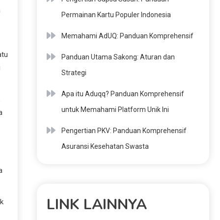
a
Permainan Kartu Populer Indonesia
Memahami AdUQ: Panduan Komprehensif
atu
Panduan Utama Sakong: Aturan dan
i
Strategi
Apa itu Aduqq? Panduan Komprehensif
untuk Memahami Platform Unik Ini
a
Pengertian PKV: Panduan Komprehensif
Asuransi Kesehatan Swasta
a
LINK LAINNYA
ak