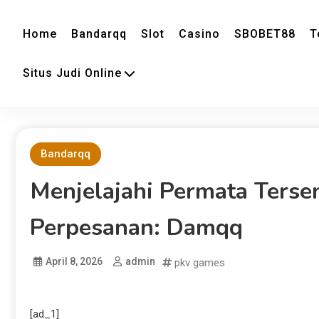
Home
Bandarqq
Slot
Casino
SBOBET88
T
Situs Judi Online
Bandarqq
Menjelajahi Permata Terse
Perpesanan: Damqq
April 8, 2026
admin
pkv games
[ad_1]