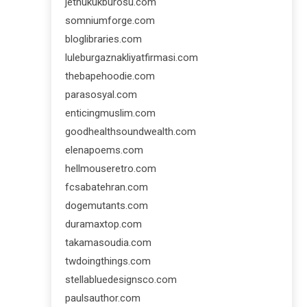
jethukukburosu.com
somniumforge.com
bloglibraries.com
luleburgaznakliyatfirmasi.com
thebapehoodie.com
parasosyal.com
enticingmuslim.com
goodhealthsoundwealth.com
elenapoems.com
hellmouseretro.com
fcsabatehran.com
dogemutants.com
duramaxtop.com
takamasoudia.com
twdoingthings.com
stellabluedesignsco.com
paulsauthor.com