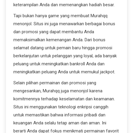
keterampilan Anda dan memenangkan hadiah besar.
Tapi bukan hanya game yang membuat Murahqq
menonjol. Situs ini juga menawarkan berbagai bonus
dan promosi yang dapat membantu Anda
memaksimalkan kemenangan Anda. Dari bonus
selamat datang untuk pemain baru hingga promosi
berkelanjutan untuk pelanggan yang loyal, ada banyak
peluang untuk meningkatkan bankroll Anda dan
meningkatkan peluang Anda untuk memukul jackpot.
Selain pilihan permainan dan promosi yang
mengesankan, Murahqq juga menonjol karena
komitmennya terhadap keselamatan dan keamanan.
Situs ini menggunakan teknologi enkripsi canggih
untuk memastikan bahwa informasi pribadi dan
keuangan Anda selalu tetap aman dan aman. Ini
berarti Anda dapat fokus menikmati permainan favorit