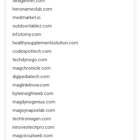
flexigennet.com
heronameclub.com
medmarket.io
outdoortablez.com
infotomy.com
healthysupplementsolution.com
codespottech.com
techdynogo.com
magchronicle.com
digipediatech.com
maglinkitnow.com
byteinsightweb.com
magdynogenius.com
magsynapselab.com
techtronixgen.com
innovextechpro.com
magcircuitweb.com