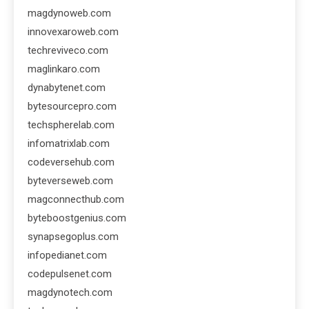
magdynoweb.com
innovexaroweb.com
techreviveco.com
maglinkaro.com
dynabytenet.com
bytesourcepro.com
techspherelab.com
infomatrixlab.com
codeversehub.com
byteverseweb.com
magconnecthub.com
byteboostgenius.com
synapsegoplus.com
infopedianet.com
codepulsenet.com
magdynotech.com