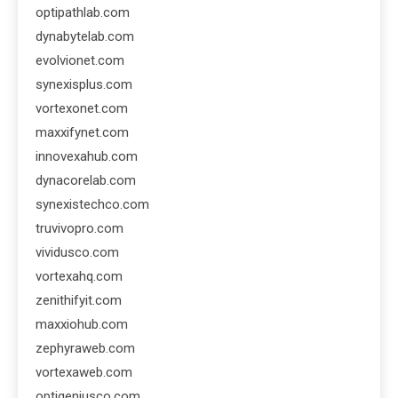
optipathlab.com
dynabytelab.com
evolvionet.com
synexisplus.com
vortexonet.com
maxxifynet.com
innovexahub.com
dynacorelab.com
synexistechco.com
truvivopro.com
vividusco.com
vortexahq.com
zenithifyit.com
maxxiohub.com
zephyraweb.com
vortexaweb.com
optigeniusco.com