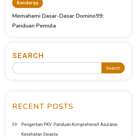
Bandarqq
Memahami Dasar-Dasar Domino99:
Panduan Pemula
SEARCH
Search
RECENT POSTS
Pengertian PKV: Panduan Komprehensif Asuransi
Kesehatan Swasta