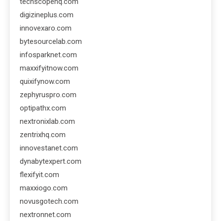
techscopehq.com
digizineplus.com
innovexaro.com
bytesourcelab.com
infosparknet.com
maxxifyitnow.com
quixifynow.com
zephyruspro.com
optipathx.com
nextronixlab.com
zentrixhq.com
innovestanet.com
dynabytexpert.com
flexifyit.com
maxxiogo.com
novusgotech.com
nextronnet.com