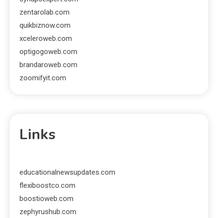
zentarolab.com
quikbiznow.com
xceleroweb.com
optigogoweb.com
brandaroweb.com
zoomifyit.com
Links
educationalnewsupdates.com
flexiboostco.com
boostioweb.com
zephyrushub.com