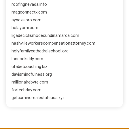
roofingnevada.info
magconnectx.com
synexispro.com
holayomi.com
ligadeciclismodecundinamarca.com
nashvilleworkerscompensationattorney.com
holyfamilycathedralschool.org
londonkiddy.com
ufabetcoaching.biz
davismindfulness.org
millionairebyte.com
fortechday.com
getcaminorealestateusa.xyz