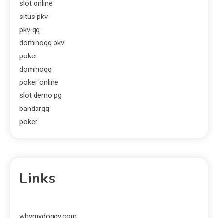
slot online
situs pkv
pkv qq
dominoqq pkv
poker
dominoqq
poker online
slot demo pg
bandarqq
poker
Links
whymydoggy.com