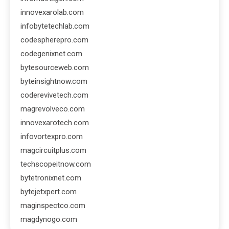
innovexarolab.com
infobytetechlab.com
codespherepro.com
codegenixnet.com
bytesourceweb.com
byteinsightnow.com
coderevivetech.com
magrevolveco.com
innovexarotech.com
infovortexpro.com
magcircuitplus.com
techscopeitnow.com
bytetronixnet.com
bytejetxpert.com
maginspectco.com
magdynogo.com