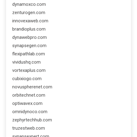
dynamoxco.com
zenturogen.com
innovexaweb.com
brandioplus.com
dynawebpro.com
synapsegen.com
flexipathlab.com
vividushq.com
vortexaplus.com
cubixiogo.com
novuspherenet.com
orbitechnet.com
optiwavex.com
omnidynoco.com
zephyrtechhub.com
truzestweb.com
synapsexpert.com