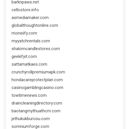
barknpaws.net
cellostore.info
asmediamaker.com
globalthoughtonline.com
moneiify.com
myyatchrentals.com
shalomcandlestores.com
geekifyit.com
sattamatkaes.com
crunchyrollpremiumapk.com
hondacareprotectplan.com
casinogamblingcasino.com
towtimenews.com
draincleaningdirectory.com
baotangmythuathcm.com
jethukukburosu.com
somniumforge.com