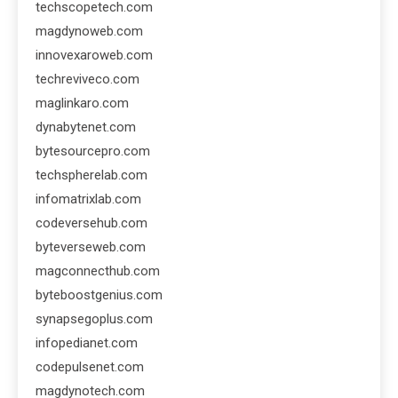
techscopetech.com
magdynoweb.com
innovexaroweb.com
techreviveco.com
maglinkaro.com
dynabytenet.com
bytesourcepro.com
techspherelab.com
infomatrixlab.com
codeversehub.com
byteverseweb.com
magconnecthub.com
byteboostgenius.com
synapsegoplus.com
infopedianet.com
codepulsenet.com
magdynotech.com