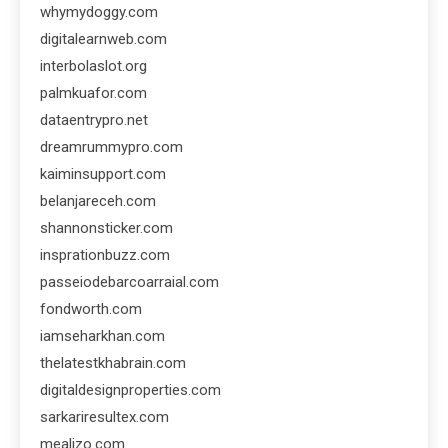
whymydoggy.com
digitalearnweb.com
interbolaslot.org
palmkuafor.com
dataentrypro.net
dreamrummypro.com
kaiminsupport.com
belanjareceh.com
shannonsticker.com
insprationbuzz.com
passeiodebarcoarraial.com
fondworth.com
iamseharkhan.com
thelatestkhabrain.com
digitaldesignproperties.com
sarkariresultex.com
mealizo.com