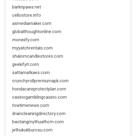
barknpaws.net
cellostore.info
asmediamaker.com
globalthoughtonline.com
moneiify.com
myyatchrentals.com
shalomcandlestores.com
geekifyit.com
sattamatkaes.com
crunchyrollpremiumapk.com
hondacareprotectplan.com
casinogamblingcasino.com
towtimenews.com
draincleaningdirectory.com
baotangmythuathcm.com
jethukukburosu.com