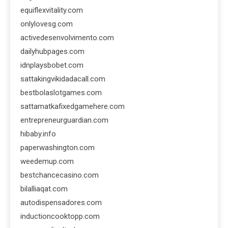
equiflexvitality.com
onlylovesg.com
activedesenvolvimento.com
dailyhubpages.com
idnplaysbobet.com
sattakingvikidadacall.com
bestbolaslotgames.com
sattamatkafixedgamehere.com
entrepreneurguardian.com
hibaby.info
paperwashington.com
weedemup.com
bestchancecasino.com
bilalliaqat.com
autodispensadores.com
inductioncooktopp.com