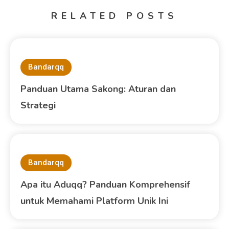
RELATED POSTS
Bandarqq
Panduan Utama Sakong: Aturan dan
Strategi
Bandarqq
Apa itu Aduqq? Panduan Komprehensif
untuk Memahami Platform Unik Ini