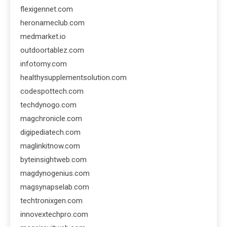
flexigennet.com
heronameclub.com
medmarket.io
outdoortablez.com
infotomy.com
healthysupplementsolution.com
codespottech.com
techdynogo.com
magchronicle.com
digipediatech.com
maglinkitnow.com
byteinsightweb.com
magdynogenius.com
magsynapselab.com
techtronixgen.com
innovextechpro.com