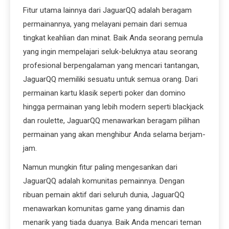
Fitur utama lainnya dari JaguarQQ adalah beragam
permainannya, yang melayani pemain dari semua
tingkat keahlian dan minat. Baik Anda seorang pemula
yang ingin mempelajari seluk-beluknya atau seorang
profesional berpengalaman yang mencari tantangan,
JaguarQQ memiliki sesuatu untuk semua orang. Dari
permainan kartu klasik seperti poker dan domino
hingga permainan yang lebih modern seperti blackjack
dan roulette, JaguarQQ menawarkan beragam pilihan
permainan yang akan menghibur Anda selama berjam-
jam.
Namun mungkin fitur paling mengesankan dari
JaguarQQ adalah komunitas pemainnya. Dengan
ribuan pemain aktif dari seluruh dunia, JaguarQQ
menawarkan komunitas game yang dinamis dan
menarik yang tiada duanya. Baik Anda mencari teman