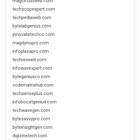
magcircuitweb.com
techscopexpert.com
techpediaweb.com
bytelabgenius.com
innovatetechco.com
magdynopro.com
infoplazapro.com
techreviveit.com
infowavexpert.com
bytegeniusco.com
codematrixhub.com
techsenseplus.com
infoboostgenius.com
techwavegen.com
bytesavvypro.com
byteinsightgen.com
digizinetech.com