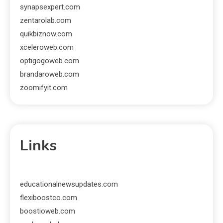
synapsexpert.com
zentarolab.com
quikbiznow.com
xceleroweb.com
optigogoweb.com
brandaroweb.com
zoomifyit.com
Links
educationalnewsupdates.com
flexiboostco.com
boostioweb.com