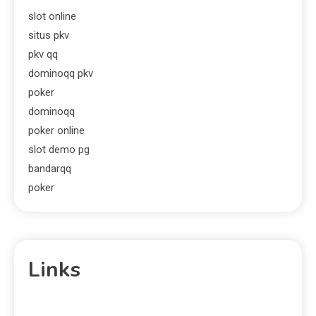
slot online
situs pkv
pkv qq
dominoqq pkv
poker
dominoqq
poker online
slot demo pg
bandarqq
poker
Links