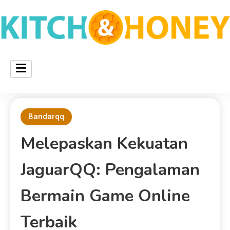
Bergabunglah sekarang di situs poker online terbaik yang
PKV Games: Bergabung di
menawarkan PKV Games. Nikmati permainan poker dengan kualitas
terbaik dan raih kemenangan besar!
Situs Poker Online Terbaik
Bandarqq
Sekarang!
Melepaskan Kekuatan
JaguarQQ: Pengalaman
Bermain Game Online
Terbaik