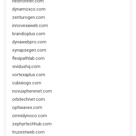
nextronnet.com
dynamoxco.com
zenturogen.com
innovexaweb.com
brandioplus.com
dynawebpro.com
synapsegen.com
flexipathlab.com
vividushq.com
vortexaplus.com
cubixiogo.com
novuspherenet.com
orbitechnet.com
optiwavex.com
omnidynoco.com
zephyrtechhub.com
truzestweb.com