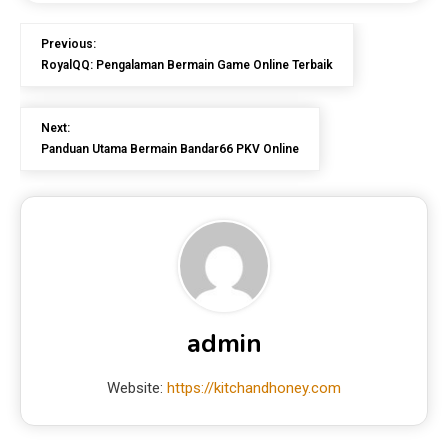
Previous:
RoyalQQ: Pengalaman Bermain Game Online Terbaik
Next:
Panduan Utama Bermain Bandar66 PKV Online
admin
Website:
https://kitchandhoney.com