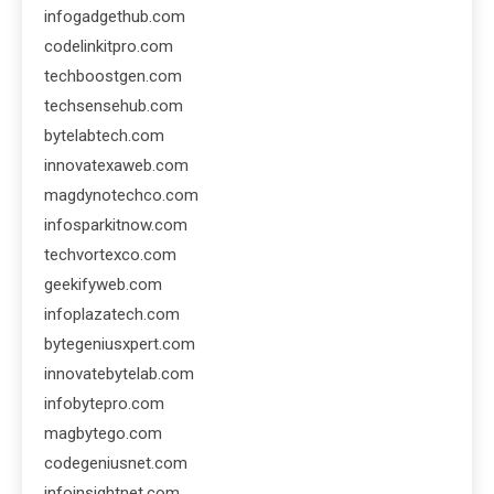
infogadgethub.com
codelinkitpro.com
techboostgen.com
techsensehub.com
bytelabtech.com
innovatexaweb.com
magdynotechco.com
infosparkitnow.com
techvortexco.com
geekifyweb.com
infoplazatech.com
bytegeniusxpert.com
innovatebytelab.com
infobytepro.com
magbytego.com
codegeniusnet.com
infoinsightnet.com