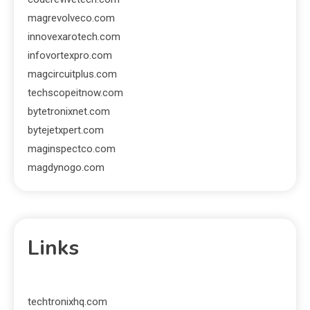
magrevolveco.com
innovexarotech.com
infovortexpro.com
magcircuitplus.com
techscopeitnow.com
bytetronixnet.com
bytejetxpert.com
maginspectco.com
magdynogo.com
Links
techtronixhq.com