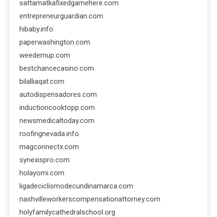
sattamatkafixedgamehere.com
entrepreneurguardian.com
hibaby.info
paperwashington.com
weedemup.com
bestchancecasino.com
bilalliaqat.com
autodispensadores.com
inductioncooktopp.com
newsmedicaltoday.com
roofingnevada.info
magconnectx.com
synexispro.com
holayomi.com
ligadeciclismodecundinamarca.com
nashvilleworkerscompensationattorney.com
holyfamilycathedralschool.org