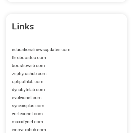
Links
educationalnewsupdates.com
flexiboostco.com
boostioweb.com
zephyrushub.com
optipathlab.com
dynabytelab.com
evolvionet.com
synexisplus.com
vortexonet.com
maxxifynet.com
innovexahub.com