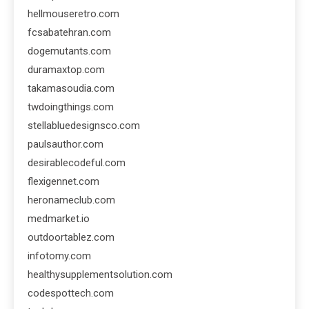
hellmouseretro.com
fcsabatehran.com
dogemutants.com
duramaxtop.com
takamasoudia.com
twdoingthings.com
stellabluedesignsco.com
paulsauthor.com
desirablecodeful.com
flexigennet.com
heronameclub.com
medmarket.io
outdoortablez.com
infotomy.com
healthysupplementsolution.com
codespottech.com