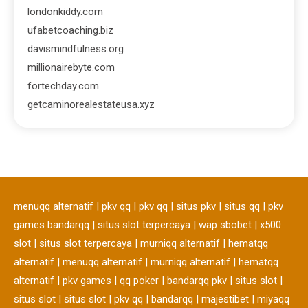
londonkiddy.com
ufabetcoaching.biz
davismindfulness.org
millionairebyte.com
fortechday.com
getcaminorealestateusa.xyz
menuqq alternatif
|
pkv qq
|
pkv qq
|
situs pkv
|
situs qq
|
pkv
games bandarqq
|
situs slot terpercaya
|
wap sbobet
|
x500
slot
|
situs slot terpercaya
|
murniqq alternatif
|
hematqq
alternatif
|
menuqq alternatif
|
murniqq alternatif
|
hematqq
alternatif
|
pkv games
|
qq poker
|
bandarqq pkv
|
situs slot
|
situs slot
|
situs slot
|
pkv qq
|
bandarqq
|
majestibet
|
miyaqq