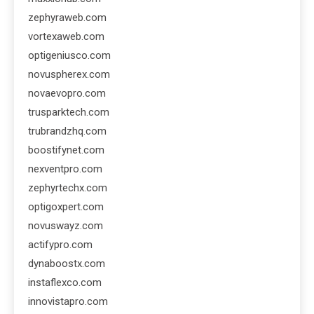
zephyraweb.com
vortexaweb.com
optigeniusco.com
novuspherex.com
novaevopro.com
trusparktech.com
trubrandzhq.com
boostifynet.com
nexventpro.com
zephyrtechx.com
optigoxpert.com
novuswayz.com
actifypro.com
dynaboostx.com
instaflexco.com
innovistapro.com