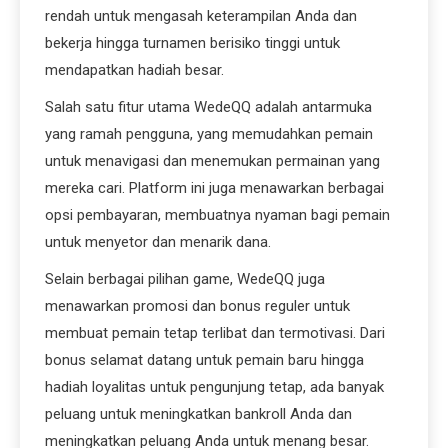
rendah untuk mengasah keterampilan Anda dan
bekerja hingga turnamen berisiko tinggi untuk
mendapatkan hadiah besar.
Salah satu fitur utama WedeQQ adalah antarmuka
yang ramah pengguna, yang memudahkan pemain
untuk menavigasi dan menemukan permainan yang
mereka cari. Platform ini juga menawarkan berbagai
opsi pembayaran, membuatnya nyaman bagi pemain
untuk menyetor dan menarik dana.
Selain berbagai pilihan game, WedeQQ juga
menawarkan promosi dan bonus reguler untuk
membuat pemain tetap terlibat dan termotivasi. Dari
bonus selamat datang untuk pemain baru hingga
hadiah loyalitas untuk pengunjung tetap, ada banyak
peluang untuk meningkatkan bankroll Anda dan
meningkatkan peluang Anda untuk menang besar.