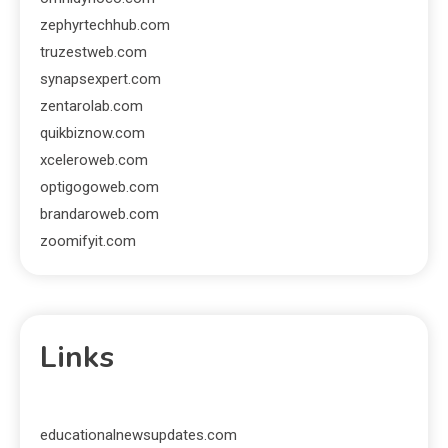
zephyrtechhub.com
truzestweb.com
synapsexpert.com
zentarolab.com
quikbiznow.com
xceleroweb.com
optigogoweb.com
brandaroweb.com
zoomifyit.com
Links
educationalnewsupdates.com