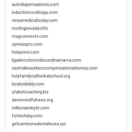
autodispensadores.com
inductioncooktopp.com
newsmedicaltoday.com
roofingnevada.info
magconnectx.com
synexispro.com
holayomi.com
ligadeciclismodecundinamarca.com
nashvilleworkerscompensationattorney.com
holyfamilycathedralschool.org
londonkiddy.com
ufabetcoaching.biz
davismindfulness.org
millionairebyte.com
fortechday.com
getcaminorealestateusa.xyz