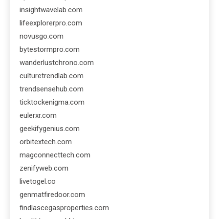
insightwavelab.com
lifeexplorerpro.com
novusgo.com
bytestormpro.com
wanderlustchrono.com
culturetrendlab.com
trendsensehub.com
ticktockenigma.com
eulerxr.com
geekifygenius.com
orbitextech.com
magconnecttech.com
zenifyweb.com
livetogel.co
genmatfiredoor.com
findlascegasproperties.com