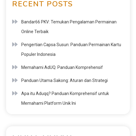
RECENT POSTS
Bandar66 PKV: Temukan Pengalaman Permainan
Online Terbaik
Pengertian Capsa Susun: Panduan Permainan Kartu
Populer Indonesia
Memahami AdUQ: Panduan Komprehensif
Panduan Utama Sakong: Aturan dan Strategi
Apa itu Aduqq? Panduan Komprehensif untuk
Memahami Platform Unik Ini