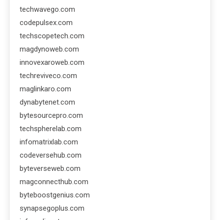
techwavego.com
codepulsex.com
techscopetech.com
magdynoweb.com
innovexaroweb.com
techreviveco.com
maglinkaro.com
dynabytenet.com
bytesourcepro.com
techspherelab.com
infomatrixlab.com
codeversehub.com
byteverseweb.com
magconnecthub.com
byteboostgenius.com
synapsegoplus.com