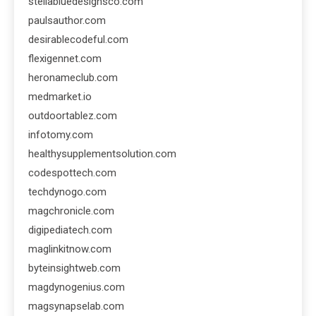
stellabluedesignsco.com
paulsauthor.com
desirablecodeful.com
flexigennet.com
heronameclub.com
medmarket.io
outdoortablez.com
infotomy.com
healthysupplementsolution.com
codespottech.com
techdynogo.com
magchronicle.com
digipediatech.com
maglinkitnow.com
byteinsightweb.com
magdynogenius.com
magsynapselab.com