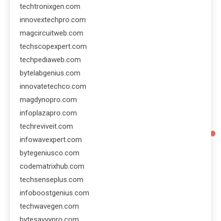
techtronixgen.com
innovextechpro.com
magcircuitweb.com
techscopexpert.com
techpediaweb.com
bytelabgenius.com
innovatetechco.com
magdynopro.com
infoplazapro.com
techreviveit.com
infowavexpert.com
bytegeniusco.com
codematrixhub.com
techsenseplus.com
infoboostgenius.com
techwavegen.com
bytesavvypro.com