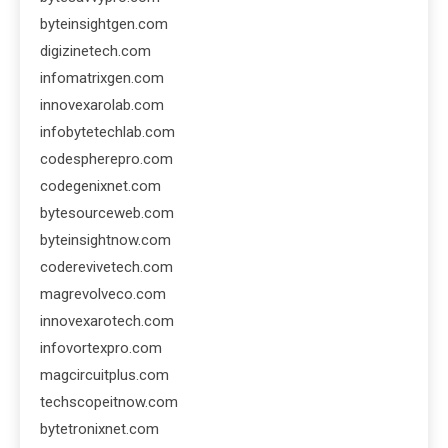
byteinsightgen.com
digizinetech.com
infomatrixgen.com
innovexarolab.com
infobytetechlab.com
codespherepro.com
codegenixnet.com
bytesourceweb.com
byteinsightnow.com
coderevivetech.com
magrevolveco.com
innovexarotech.com
infovortexpro.com
magcircuitplus.com
techscopeitnow.com
bytetronixnet.com