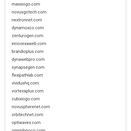
maxxiogo.com
novusgotech.com
nextronnet.com
dynamoxco.com
zenturogen.com
innovexaweb.com
brandioplus.com
dynawebpro.com
synapsegen.com
flexipathlab.com
vividushq.com
vortexaplus.com
cubixiogo.com
novuspherenet.com
orbitechnet.com
optiwavex.com
omnidynoco.com