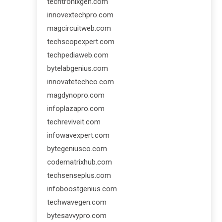
techtronixgen.com
innovextechpro.com
magcircuitweb.com
techscopexpert.com
techpediaweb.com
bytelabgenius.com
innovatetechco.com
magdynopro.com
infoplazapro.com
techreviveit.com
infowavexpert.com
bytegeniusco.com
codematrixhub.com
techsenseplus.com
infoboostgenius.com
techwavegen.com
bytesavvypro.com