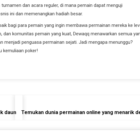
 turnamen dan acara reguler, di mana pemain dapat menguji
snis ini dan memenangkan hadiah besar.
rbaik bagi para pemain yang ingin membawa permainan mereka ke lev
tihan, dan komunitas pemain yang kuat, Dewaqq menawarkan semua ya
an menjadi penguasa permainan sejati. Jadi mengapa menunggu?
ju kemuliaan poker!
ik daun
Temukan dunia permainan online yang menarik d