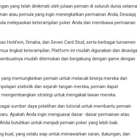
ngan yang telah dinikmati oleh jutaan pemain di seluruh dunia selama
aman atau pemula yang ingin meningkatkan permainan Anda, Dewaqq
 Anda melepaskan keterampilan poker Anda dan membawa permainan
as Hold’em, Omaha, dan Seven Card Stud, serta berbagai turnamen
ua tingkat keterampilan. Platform ini mudah digunakan dan dinaviga
membuatnya mudah ditemukan dan bergabung dengan game dengan
ya, yang memungkinkan pemain untuk melacak kinerja mereka dan
elajari statistik dan sejarah tangan mereka, pemain dapat
an mengembangkan strategi untuk mengakali lawan mereka.
rbagai sumber daya pelatihan dan tutorial untuk membantu pemain
baru. Apakah Anda ingin menguasai dasar -dasar permainan atau
nda butuhkan untuk menjadi pemain poker yang lebih baik.
 kuat, yang selalu siap untuk menawarkan saran, dukungan, dan