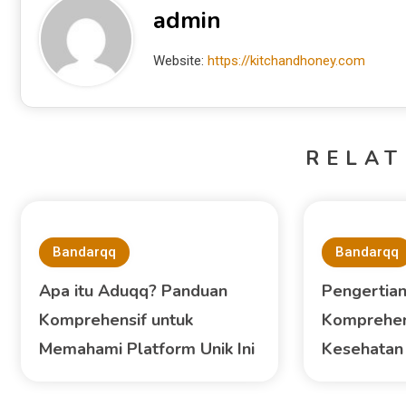
admin
Website:
https://kitchandhoney.com
RELAT
Bandarqq
Bandarqq
Apa itu Aduqq? Panduan
Pengertia
Komprehensif untuk
Komprehen
Memahami Platform Unik Ini
Kesehatan