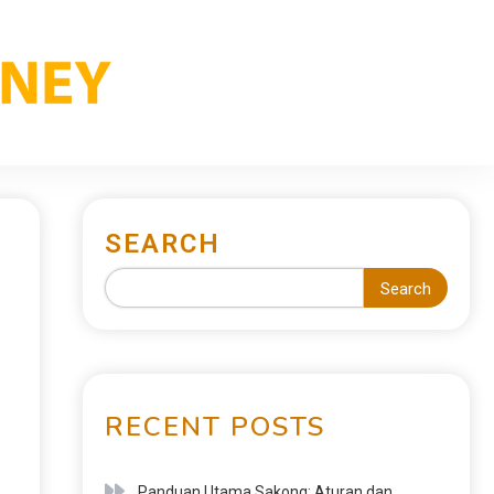
ne terbaik yang menawarkan PKV Games. Nikmati permainan poker
abung di Situs Poker
n besar!
ekarang!
SEARCH
Search
RECENT POSTS
Panduan Utama Sakong: Aturan dan