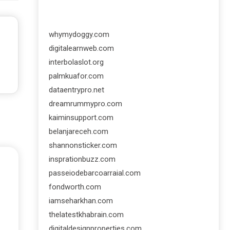
whymydoggy.com
digitalearnweb.com
interbolaslot.org
palmkuafor.com
dataentrypro.net
dreamrummypro.com
kaiminsupport.com
belanjareceh.com
shannonsticker.com
insprationbuzz.com
passeiodebarcoarraial.com
fondworth.com
iamseharkhan.com
thelatestkhabrain.com
digitaldesignproperties.com