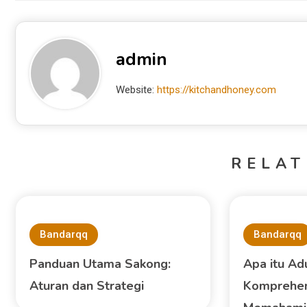
admin
Website:
https://kitchandhoney.com
RELAT
Bandarqq
Bandarqq
Panduan Utama Sakong:
Apa itu A
Aturan dan Strategi
Komprehen