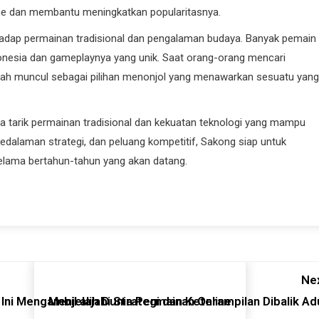
e dan membantu meningkatkan popularitasnya.
hadap permainan tradisional dan pengalaman budaya. Banyak pemain
onesia dan gameplaynya yang unik. Saat orang-orang mencari
ah muncul sebagai pilihan menonjol yang menawarkan sesuatu yang
a tarik permainan tradisional dan kekuatan teknologi yang mampu
dalaman strategi, dan peluang kompetitif, Sakong siap untuk
elama bertahun-tahun yang akan datang.
Ne
Ini Mengambil alih Dunia Permainan Online
Menjelajahi Strategi dan Keterampilan Dibalik A