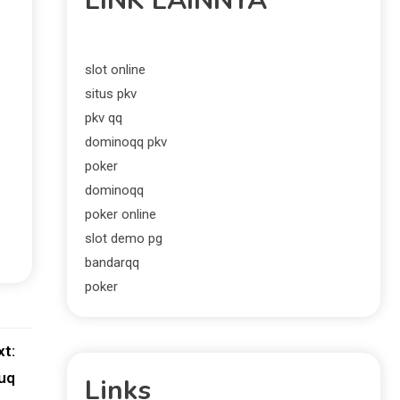
LINK LAINNYA
slot online
situs pkv
pkv qq
dominoqq pkv
poker
dominoqq
poker online
slot demo pg
bandarqq
poker
xt:
duq
Links