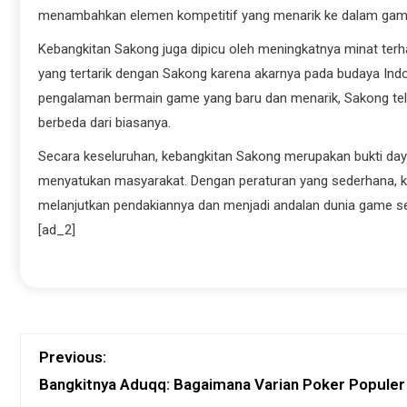
menambahkan elemen kompetitif yang menarik ke dalam gam
Kebangkitan Sakong juga dipicu oleh meningkatnya minat ter
yang tertarik dengan Sakong karena akarnya pada budaya Ind
pengalaman bermain game yang baru dan menarik, Sakong tel
berbeda dari biasanya.
Secara keseluruhan, kebangkitan Sakong merupakan bukti day
menyatukan masyarakat. Dengan peraturan yang sederhana, ke
melanjutkan pendakiannya dan menjadi andalan dunia game s
[ad_2]
Previous:
Bangkitnya Aduqq: Bagaimana Varian Poker Populer 