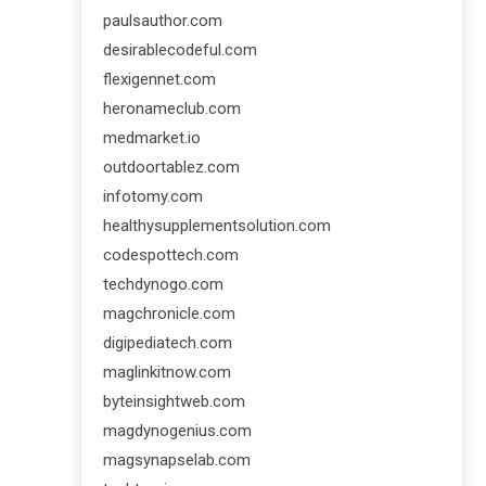
paulsauthor.com
desirablecodeful.com
flexigennet.com
heronameclub.com
medmarket.io
outdoortablez.com
infotomy.com
healthysupplementsolution.com
codespottech.com
techdynogo.com
magchronicle.com
digipediatech.com
maglinkitnow.com
byteinsightweb.com
magdynogenius.com
magsynapselab.com