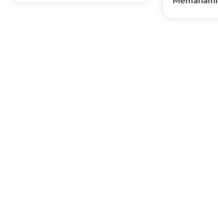
Memahami P