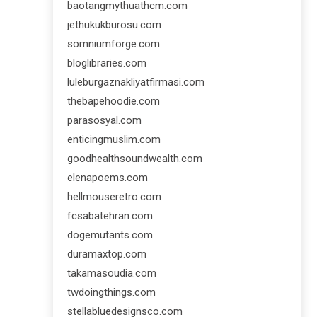
baotangmythuathcm.com
jethukukburosu.com
somniumforge.com
bloglibraries.com
luleburgaznakliyatfirmasi.com
thebapehoodie.com
parasosyal.com
enticingmuslim.com
goodhealthsoundwealth.com
elenapoems.com
hellmouseretro.com
fcsabatehran.com
dogemutants.com
duramaxtop.com
takamasoudia.com
twdoingthings.com
stellabluedesignsco.com