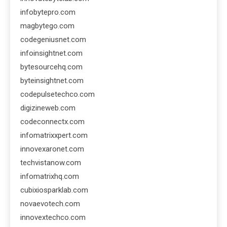
infobytepro.com
magbytego.com
codegeniusnet.com
infoinsightnet.com
bytesourcehq.com
byteinsightnet.com
codepulsetechco.com
digizineweb.com
codeconnectx.com
infomatrixxpert.com
innovexaronet.com
techvistanow.com
infomatrixhq.com
cubixiosparklab.com
novaevotech.com
innovextechco.com