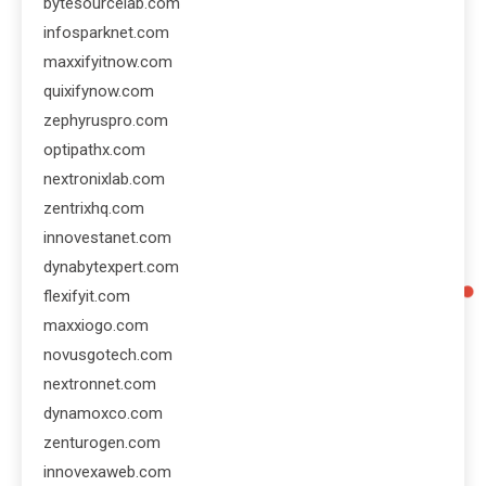
bytesourcelab.com
infosparknet.com
maxxifyitnow.com
quixifynow.com
zephyruspro.com
optipathx.com
nextronixlab.com
zentrixhq.com
innovestanet.com
dynabytexpert.com
flexifyit.com
maxxiogo.com
novusgotech.com
nextronnet.com
dynamoxco.com
zenturogen.com
innovexaweb.com