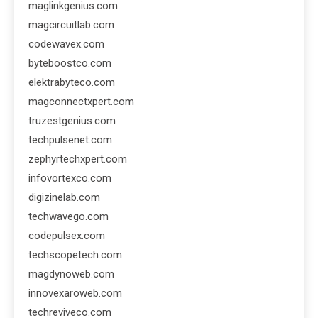
maglinkgenius.com
magcircuitlab.com
codewavex.com
byteboostco.com
elektrabyteco.com
magconnectxpert.com
truzestgenius.com
techpulsenet.com
zephyrtechxpert.com
infovortexco.com
digizinelab.com
techwavego.com
codepulsex.com
techscopetech.com
magdynoweb.com
innovexaroweb.com
techreviveco.com