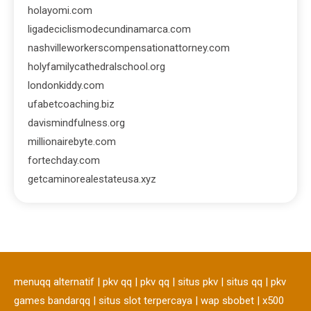
holayomi.com
ligadeciclismodecundinamarca.com
nashvilleworkerscompensationattorney.com
holyfamilycathedralschool.org
londonkiddy.com
ufabetcoaching.biz
davismindfulness.org
millionairebyte.com
fortechday.com
getcaminorealestateusa.xyz
menuqq alternatif
|
pkv qq
|
pkv qq
|
situs pkv
|
situs qq
|
pkv
games bandarqq
|
situs slot terpercaya
|
wap sbobet
|
x500