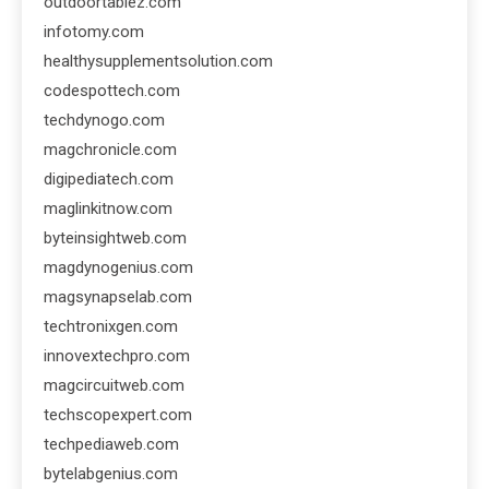
outdoortablez.com
infotomy.com
healthysupplementsolution.com
codespottech.com
techdynogo.com
magchronicle.com
digipediatech.com
maglinkitnow.com
byteinsightweb.com
magdynogenius.com
magsynapselab.com
techtronixgen.com
innovextechpro.com
magcircuitweb.com
techscopexpert.com
techpediaweb.com
bytelabgenius.com