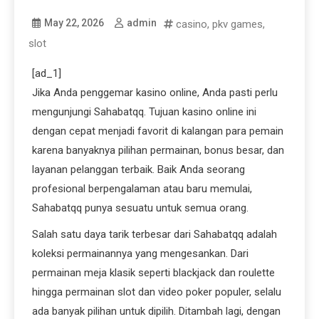
May 22, 2026
admin
casino
,
pkv games
,
slot
[ad_1]
Jika Anda penggemar kasino online, Anda pasti perlu
mengunjungi Sahabatqq. Tujuan kasino online ini
dengan cepat menjadi favorit di kalangan para pemain
karena banyaknya pilihan permainan, bonus besar, dan
layanan pelanggan terbaik. Baik Anda seorang
profesional berpengalaman atau baru memulai,
Sahabatqq punya sesuatu untuk semua orang.
Salah satu daya tarik terbesar dari Sahabatqq adalah
koleksi permainannya yang mengesankan. Dari
permainan meja klasik seperti blackjack dan roulette
hingga permainan slot dan video poker populer, selalu
ada banyak pilihan untuk dipilih. Ditambah lagi, dengan