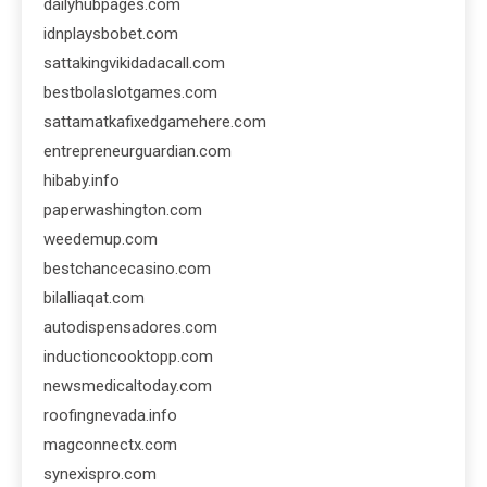
dailyhubpages.com
idnplaysbobet.com
sattakingvikidadacall.com
bestbolaslotgames.com
sattamatkafixedgamehere.com
entrepreneurguardian.com
hibaby.info
paperwashington.com
weedemup.com
bestchancecasino.com
bilalliaqat.com
autodispensadores.com
inductioncooktopp.com
newsmedicaltoday.com
roofingnevada.info
magconnectx.com
synexispro.com