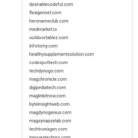
desirablecodeful.com
flexigennet.com
heronameclub.com
medmarket.io
outdoortablez.com
infotomy.com
healthysupplementsolution.com
codespottech.com
techdynogo.com
magchronicle.com
digipediatech.com
maglinkitnow.com
byteinsightweb.com
magdynogenius.com
magsynapselab.com
techtronixgen.com
innovextechpro.com