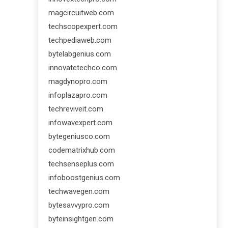
magcircuitweb.com
techscopexpert.com
techpediaweb.com
bytelabgenius.com
innovatetechco.com
magdynopro.com
infoplazapro.com
techreviveit.com
infowavexpert.com
bytegeniusco.com
codematrixhub.com
techsenseplus.com
infoboostgenius.com
techwavegen.com
bytesavvypro.com
byteinsightgen.com