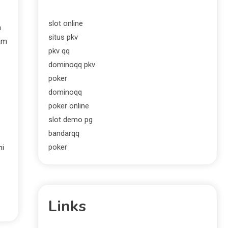
slot online
h
situs pkv
lam
pkv qq
dominoqq pkv
poker
dominoqq
poker online
slot demo pg
bandarqq
poker
mi
Links