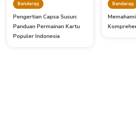
Bandarqq
Bandarqq
Pengertian Capsa Susun:
Memahami
Panduan Permainan Kartu
Komprehen
Populer Indonesia