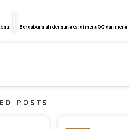
deqq
Bergabunglah dengan aksi di menuQQ dan menang
ED POSTS