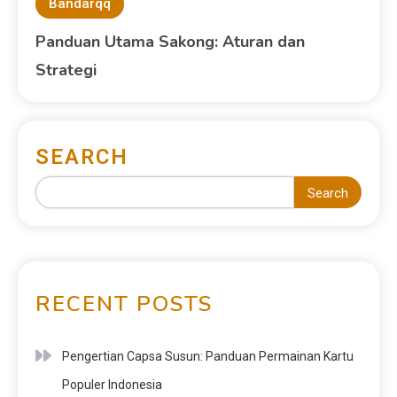
Bandarqq
Panduan Utama Sakong: Aturan dan
Strategi
SEARCH
Search
RECENT POSTS
Pengertian Capsa Susun: Panduan Permainan Kartu
Populer Indonesia