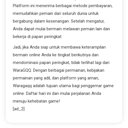
Platform ini menerima berbagai metode pembayaran,
memudahkan pemain dari seluruh dunia untuk
bergabung dalam kesenangan. Setelah mengatur,
Anda dapat mulai bermain melawan pemain lain dan
bekerja di papan peringkat.
Jadi, jika Anda siap untuk membawa keterampilan
bermain online Anda ke tingkat berikutnya dan
mendominasi papan peringkat, tidak terlihat lagi dari
WaraGQQ. Dengan berbagai permainan, kebijakan
permainan yang adil, dan platform yang aman,
Waragaqq adalah tujuan utama bagi penggemar game
online. Daftar hari ini dan mulai perjalanan Anda
menuju kehebatan game!
[ad_2]