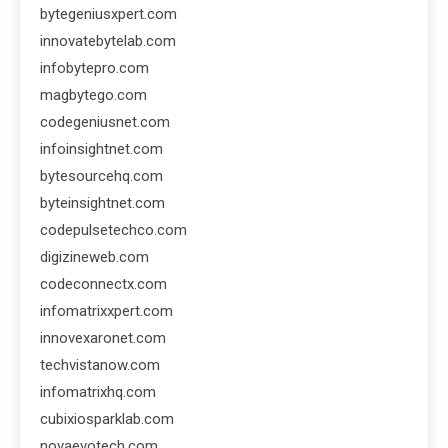
bytegeniusxpert.com
innovatebytelab.com
infobytepro.com
magbytego.com
codegeniusnet.com
infoinsightnet.com
bytesourcehq.com
byteinsightnet.com
codepulsetechco.com
digizineweb.com
codeconnectx.com
infomatrixxpert.com
innovexaronet.com
techvistanow.com
infomatrixhq.com
cubixiosparklab.com
novaevotech.com