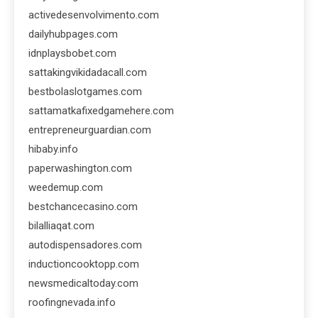
activedesenvolvimento.com
dailyhubpages.com
idnplaysbobet.com
sattakingvikidadacall.com
bestbolaslotgames.com
sattamatkafixedgamehere.com
entrepreneurguardian.com
hibaby.info
paperwashington.com
weedemup.com
bestchancecasino.com
bilalliaqat.com
autodispensadores.com
inductioncooktopp.com
newsmedicaltoday.com
roofingnevada.info