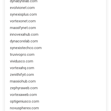
dynabytelab.com
evolvionet.com
synexisplus.com
vortexonet.com
maxxifynet.com
innovexahub.com
dynacorelab.com
synexistechco.com
truvivopro.com
vividusco.com
vortexahq.com
zenithifyit.com
maxxiohub.com
zephyraweb.com
vortexaweb.com
optigeniusco.com
novuspherex.com