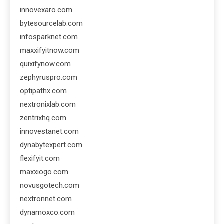
innovexaro.com
bytesourcelab.com
infosparknet.com
maxxifyitnow.com
quixifynow.com
zephyruspro.com
optipathx.com
nextronixlab.com
zentrixhq.com
innovestanet.com
dynabytexpert.com
flexifyit.com
maxxiogo.com
novusgotech.com
nextronnet.com
dynamoxco.com