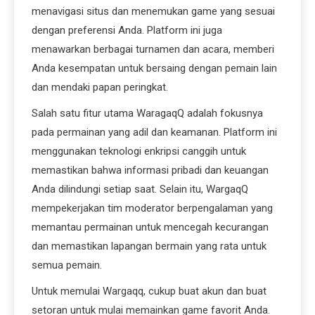
menavigasi situs dan menemukan game yang sesuai
dengan preferensi Anda. Platform ini juga
menawarkan berbagai turnamen dan acara, memberi
Anda kesempatan untuk bersaing dengan pemain lain
dan mendaki papan peringkat.
Salah satu fitur utama WaragaqQ adalah fokusnya
pada permainan yang adil dan keamanan. Platform ini
menggunakan teknologi enkripsi canggih untuk
memastikan bahwa informasi pribadi dan keuangan
Anda dilindungi setiap saat. Selain itu, WargaqQ
mempekerjakan tim moderator berpengalaman yang
memantau permainan untuk mencegah kecurangan
dan memastikan lapangan bermain yang rata untuk
semua pemain.
Untuk memulai Wargaqq, cukup buat akun dan buat
setoran untuk mulai memainkan game favorit Anda.