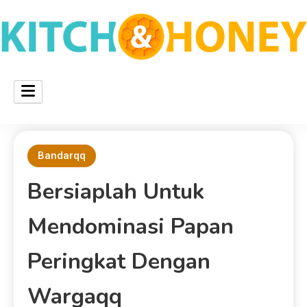
Bergabunglah sekarang di situs poker online terbaik yang
PKV Games: Bergabung di
menawarkan PKV Games. Nikmati permainan poker dengan kualitas
terbaik dan raih kemenangan besar!
Situs Poker Online Terbaik
Bandarqq
Sekarang!
Bersiaplah Untuk
Mendominasi Papan
Peringkat Dengan
Wargaqq