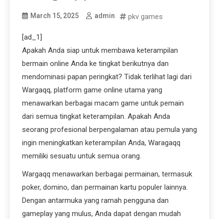
March 15, 2025
admin
pkv games
[ad_1]
Apakah Anda siap untuk membawa keterampilan
bermain online Anda ke tingkat berikutnya dan
mendominasi papan peringkat? Tidak terlihat lagi dari
Wargaqq, platform game online utama yang
menawarkan berbagai macam game untuk pemain
dari semua tingkat keterampilan. Apakah Anda
seorang profesional berpengalaman atau pemula yang
ingin meningkatkan keterampilan Anda, Waragaqq
memiliki sesuatu untuk semua orang.
Wargaqq menawarkan berbagai permainan, termasuk
poker, domino, dan permainan kartu populer lainnya.
Dengan antarmuka yang ramah pengguna dan
gameplay yang mulus, Anda dapat dengan mudah