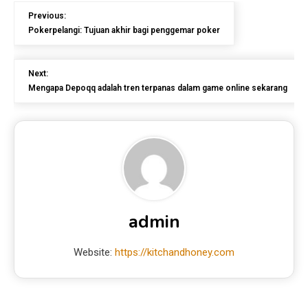
Previous:
Pokerpelangi: Tujuan akhir bagi penggemar poker
Next:
Mengapa Depoqq adalah tren terpanas dalam game online sekarang
admin
Website:
https://kitchandhoney.com