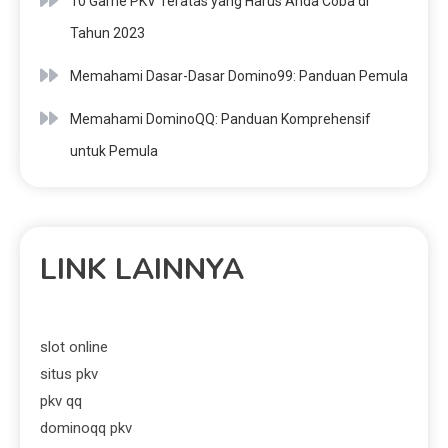
10 Game PKV Teratas yang Harus Anda Coba di
Tahun 2023
Memahami Dasar-Dasar Domino99: Panduan Pemula
Memahami DominoQQ: Panduan Komprehensif
untuk Pemula
LINK LAINNYA
slot online
situs pkv
pkv qq
dominoqq pkv