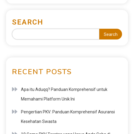
SEARCH
Search
RECENT POSTS
Apa itu Aduqq? Panduan Komprehensif untuk
Memahami Platform Unik Ini
Pengertian PKV: Panduan Komprehensif Asuransi
Kesehatan Swasta