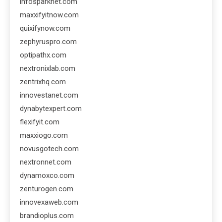
infosparknet.com
maxxifyitnow.com
quixifynow.com
zephyruspro.com
optipathx.com
nextronixlab.com
zentrixhq.com
innovestanet.com
dynabytexpert.com
flexifyit.com
maxxiogo.com
novusgotech.com
nextronnet.com
dynamoxco.com
zenturogen.com
innovexaweb.com
brandioplus.com