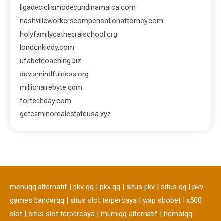
ligadeciclismodecundinamarca.com
nashvilleworkerscompensationattorney.com
holyfamilycathedralschool.org
londonkiddy.com
ufabetcoaching.biz
davismindfulness.org
millionairebyte.com
fortechday.com
getcaminorealestateusa.xyz
menuqq alternatif
|
pkv qq
|
pkv qq
|
situs pkv
|
situs qq
|
pkv
games bandarqq
|
situs slot terpercaya
|
wap sbobet
|
x500
slot
|
situs slot terpercaya
|
murniqq alternatif
|
hematqq