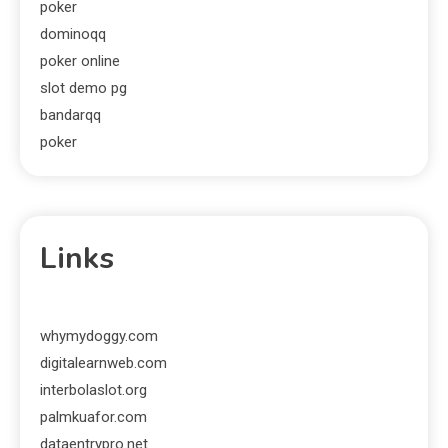
poker
dominoqq
poker online
slot demo pg
bandarqq
poker
Links
whymydoggy.com
digitalearnweb.com
interbolaslot.org
palmkuafor.com
dataentrypro.net