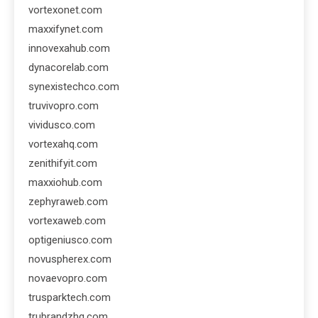
vortexonet.com
maxxifynet.com
innovexahub.com
dynacorelab.com
synexistechco.com
truvivopro.com
vividusco.com
vortexahq.com
zenithifyit.com
maxxiohub.com
zephyraweb.com
vortexaweb.com
optigeniusco.com
novuspherex.com
novaevopro.com
trusparktech.com
trubrandzhq.com