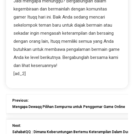
Jadi mengapa menunggu? Bergabunglah dalam
kegembiraan dan bermainlah dengan komunitas
gamer Ituqq hari ini. Baik Anda sedang mencari
sekelompok teman baru untuk diajak bermain atau
sekadar ingin mengasah keterampilan dan bersaing
dengan orang lain, Ituqq memiliki semua yang Anda
butuhkan untuk membawa pengalaman bermain game
Anda ke level berikutnya. Bergabunglah bersama kami
dan lihat keseruannya!
[ad_2]
Previous:
Mengapa Dewaqq Pilihan Sempurna untuk Penggemar Game Online
Next:
SahabatQQ : Dimana Keberuntungan Bertemu Keterampilan Dalam Dunia J