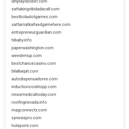
idnplaysbobet.com
sattakingvikidadacall.com
bestbolaslotgames.com
sattamatkafixedgamehere.com
entrepreneurguardian.com
hibaby.info
paperwashington.com
weedemup.com
bestchancecasino.com
bilalliaqat.com
autodispensadores.com
inductioncooktopp.com
newsmedicaltoday.com
roofingnevada.info
magconnectx.com
synexispro.com
holayomi.com