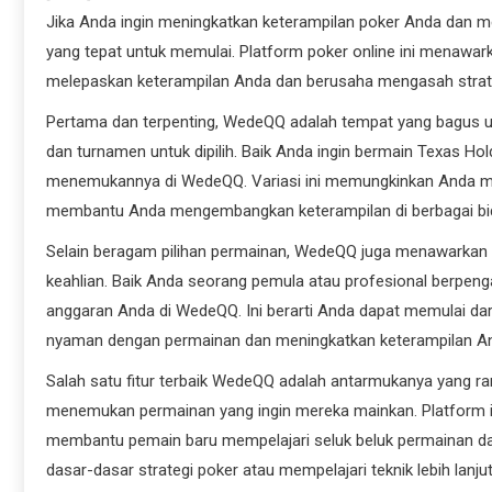
Jika Anda ingin meningkatkan keterampilan poker Anda dan 
yang tepat untuk memulai. Platform poker online ini menawa
melepaskan keterampilan Anda dan berusaha mengasah strat
Pertama dan terpenting, WedeQQ adalah tempat yang bagus
dan turnamen untuk dipilih. Baik Anda ingin bermain Texas Hol
menemukannya di WedeQQ. Variasi ini memungkinkan Anda me
membantu Anda mengembangkan keterampilan di berbagai bi
Selain beragam pilihan permainan, WedeQQ juga menawarkan 
keahlian. Baik Anda seorang pemula atau profesional berp
anggaran Anda di WedeQQ. Ini berarti Anda dapat memulai dari
nyaman dengan permainan dan meningkatkan keterampilan A
Salah satu fitur terbaik WedeQQ adalah antarmukanya yang
menemukan permainan yang ingin mereka mainkan. Platform i
membantu pemain baru mempelajari seluk beluk permainan da
dasar-dasar strategi poker atau mempelajari teknik lebih la