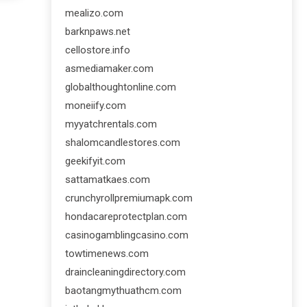
mealizo.com
barknpaws.net
cellostore.info
asmediamaker.com
globalthoughtonline.com
moneiify.com
myyatchrentals.com
shalomcandlestores.com
geekifyit.com
sattamatkaes.com
crunchyrollpremiumapk.com
hondacareprotectplan.com
casinogamblingcasino.com
towtimenews.com
draincleaningdirectory.com
baotangmythuathcm.com