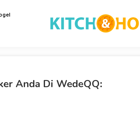
ogel
Bergabunglah sekarang di situs poker onli
PKV Games: Berg
dengan kualitas terbaik dan raih kemenanga
Online Terbaik S
oker Anda Di WedeQQ: