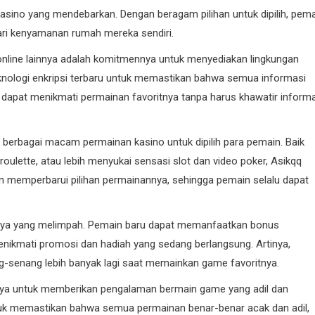
asino yang mendebarkan. Dengan beragam pilihan untuk dipilih, pem
ari kenyamanan rumah mereka sendiri.
online lainnya adalah komitmennya untuk menyediakan lingkungan
knologi enkripsi terbaru untuk memastikan bahwa semua informasi
 dapat menikmati permainan favoritnya tanpa harus khawatir inform
berbagai macam permainan kasino untuk dipilih para pemain. Baik
oulette, atau lebih menyukai sensasi slot dan video poker, Asikqq
tin memperbarui pilihan permainannya, sehingga pemain selalu dapat
sinya yang melimpah. Pemain baru dapat memanfaatkan bonus
ikmati promosi dan hadiah yang sedang berlangsung. Artinya,
enang lebih banyak lagi saat memainkan game favoritnya.
nya untuk memberikan pengalaman bermain game yang adil dan
tuk memastikan bahwa semua permainan benar-benar acak dan adil,