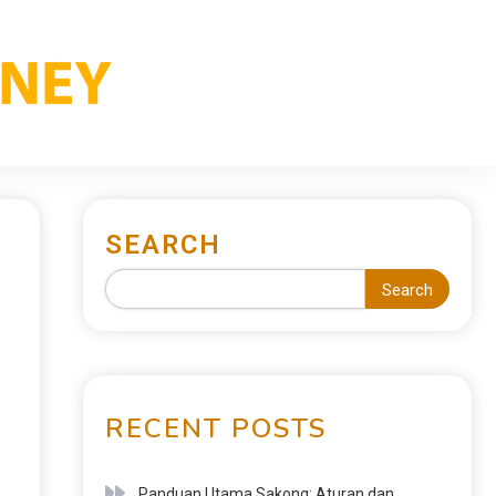
ne terbaik yang menawarkan PKV Games. Nikmati permainan poker
abung di Situs Poker
n besar!
ekarang!
SEARCH
Search
RECENT POSTS
Panduan Utama Sakong: Aturan dan