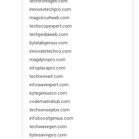
techtronixgen.com
innovextechpro.com
magcircuitweb.com
techscopexpert.com
techpediaweb.com
bytelabgenius.com
innovatetechco.com
magdynopro.com
infoplazapro.com
techreviveit.com
infowavexpert.com
bytegeniusco.com
codematrixhub.com
techsenseplus.com
infoboostgenius.com
techwavegen.com
bytesavvypro.com