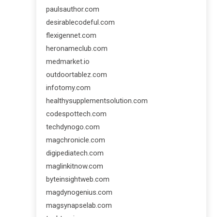
paulsauthor.com
desirablecodeful.com
flexigennet.com
heronameclub.com
medmarket.io
outdoortablez.com
infotomy.com
healthysupplementsolution.com
codespottech.com
techdynogo.com
magchronicle.com
digipediatech.com
maglinkitnow.com
byteinsightweb.com
magdynogenius.com
magsynapselab.com