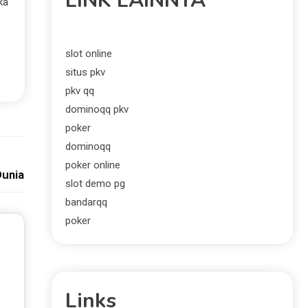
LINK LAINNYA
ka
slot online
situs pkv
pkv qq
dominoqq pkv
poker
dominoqq
Next:
poker online
 Dunia Modern
slot demo pg
bandarqq
poker
Links