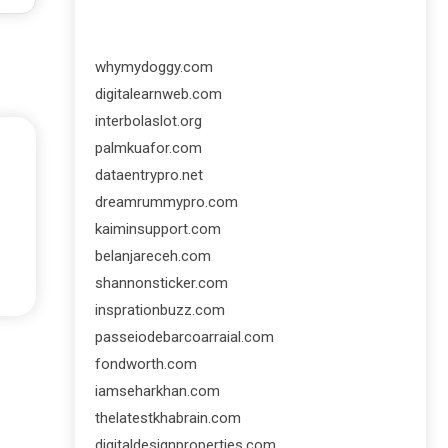
whymydoggy.com
digitalearnweb.com
interbolaslot.org
palmkuafor.com
dataentrypro.net
dreamrummypro.com
kaiminsupport.com
belanjareceh.com
shannonsticker.com
insprationbuzz.com
passeiodebarcoarraial.com
fondworth.com
iamseharkhan.com
thelatestkhabrain.com
digitaldesignproperties.com