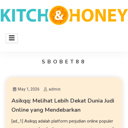
Bergabunglah sekarang di situs poker online terbaik yang
PKV Games: Bergabung di
menawarkan PKV Games. Nikmati permainan poker dengan kualitas
terbaik dan raih kemenangan besar!
Situs Poker Online Terbaik
SBOBET88
Sekarang!
May 1, 2026
admin
Asikqq: Melihat Lebih Dekat Dunia Judi
Online yang Mendebarkan
[ad_1] Asikqq adalah platform perjudian online populer