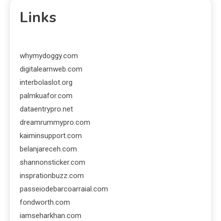
Links
whymydoggy.com
digitalearnweb.com
interbolaslot.org
palmkuafor.com
dataentrypro.net
dreamrummypro.com
kaiminsupport.com
belanjareceh.com
shannonsticker.com
insprationbuzz.com
passeiodebarcoarraial.com
fondworth.com
iamseharkhan.com