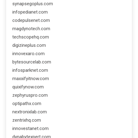
synapsegoplus.com
infopedianet.com
codepulsenet.com
magdynotech.com
techscopehq.com
digizineplus.com
innovexaro.com
bytesourcelab.com
infosparknet.com
maxxifyitnow.com
quixifynow.com
zephyruspro.com
optipathx.com
nextronixlab.com
zentrixhq.com
innovestanet.com
dynabytexpert.com