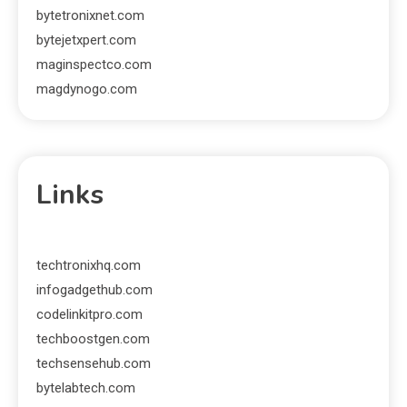
bytetronixnet.com
bytejetxpert.com
maginspectco.com
magdynogo.com
Links
techtronixhq.com
infogadgethub.com
codelinkitpro.com
techboostgen.com
techsensehub.com
bytelabtech.com