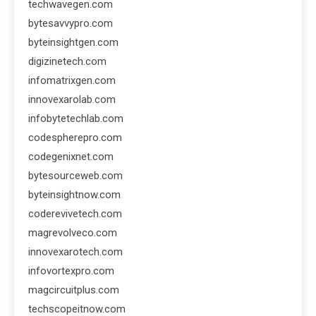
techwavegen.com
bytesavvypro.com
byteinsightgen.com
digizinetech.com
infomatrixgen.com
innovexarolab.com
infobytetechlab.com
codespherepro.com
codegenixnet.com
bytesourceweb.com
byteinsightnow.com
coderevivetech.com
magrevolveco.com
innovexarotech.com
infovortexpro.com
magcircuitplus.com
techscopeitnow.com