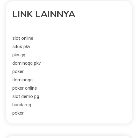
LINK LAINNYA
slot online
situs pkv
pkv qq
dominoqq pkv
poker
dominoqq
poker online
slot demo pg
bandarqq
poker