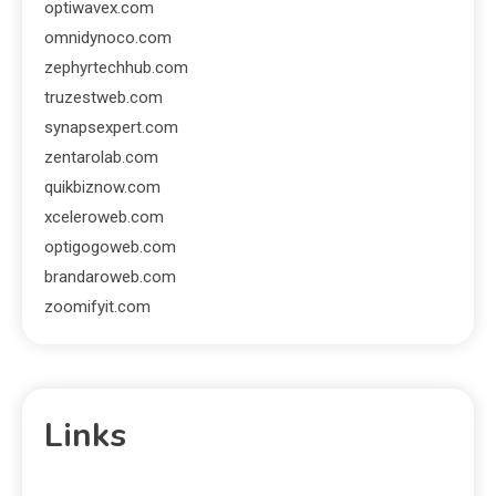
optiwavex.com
omnidynoco.com
zephyrtechhub.com
truzestweb.com
synapsexpert.com
zentarolab.com
quikbiznow.com
xceleroweb.com
optigogoweb.com
brandaroweb.com
zoomifyit.com
Links