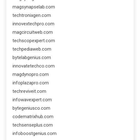
magsynapselab.com
techtronixgen.com
innovextechpro.com
magcircuitweb.com
techscopexpert.com
techpediaweb.com
bytelabgenius.com
innovatetechco.com
magdynopro.com
infoplazapro.com
techreviveit.com
infowavexpert.com
bytegeniusco.com
codematrixhub.com
techsenseplus.com
infoboostgenius.com