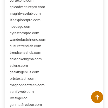
vortexohq.com
epicadventurepro.com
insightwavelab.com
lifeexplorerpro.com
novusgo.com
bytestormpro.com
wanderlustchrono.com
culturetrendlab.com
trendsensehub.com
ticktockenigma.com
eulerxr.com
geekifygenius.com
orbitextech.com
magconnecttech.com
zenifyweb.com
livetogel.co
genmatfiredoor.com