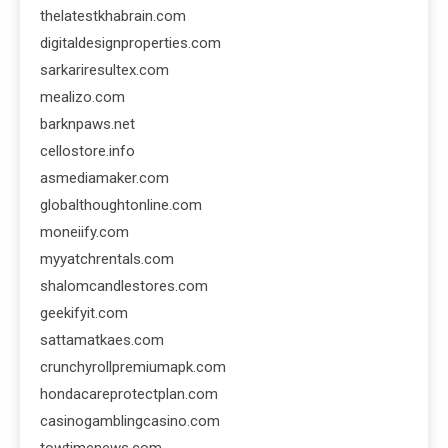
thelatestkhabrain.com
digitaldesignproperties.com
sarkariresultex.com
mealizo.com
barknpaws.net
cellostore.info
asmediamaker.com
globalthoughtonline.com
moneiify.com
myyatchrentals.com
shalomcandlestores.com
geekifyit.com
sattamatkaes.com
crunchyrollpremiumapk.com
hondacareprotectplan.com
casinogamblingcasino.com
towtimenews.com