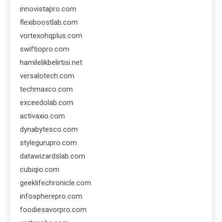
innovistapro.com
flexiboostlab.com
vortexohqplus.com
swiftiopro.com
hamilelikbelirtisi.net
versalotech.com
techmaxco.com
exceedolab.com
activaxio.com
dynabytesco.com
stylegurupro.com
datawizardslab.com
cubiqio.com
geeklifechronicle.com
infospherepro.com
foodiesavorpro.com