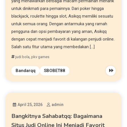
yang menawarkan berbagai macam permainan menarik
untuk dinikmati para pemainnya. Dari poker hingga
blackjack, roulette hingga slot, Asikqq memiliki sesuatu
untuk semua orang. Dengan antarmuka yang ramah
pengguna dan opsi pembayaran yang aman, Asikqq
dengan cepat menjadi favorit di kalangan penjudi online.
Salah satu fitur utama yang membedakan […]
judi bola
,
pkv games
Bandarqq
SBOBET88
April 25, 2026
admin
Bangkitnya Sahabatqq: Bagaimana
Situs Judi Online Ini Menjadi Favorit