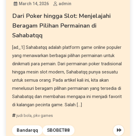
March 14, 2026
admin
Dari Poker hingga Slot: Menjelajahi
Beragam Pilihan Permainan di
Sahabatqq
[ad_1] Sahabatqq adalah platform game online populer
yang menawarkan berbagai pilihan permainan untuk
dinikmati para pemain. Dari permainan poker tradisional
hingga mesin slot modern, Sahabatqq punya sesuatu
untuk semua orang. Pada artikel kali ini, kita akan
menelusuri beragam pilihan permainan yang tersedia di
Sahabatqq dan membahas mengapa ini menjadi favorit
di kalangan pecinta game. Salah […]
judi bola
,
pkv games
Bandarqq
SBOBET88