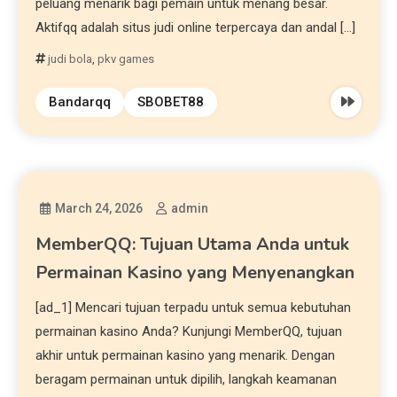
peluang menarik bagi pemain untuk menang besar.
Aktifqq adalah situs judi online terpercaya dan andal […]
judi bola
,
pkv games
Bandarqq
SBOBET88
March 24, 2026
admin
MemberQQ: Tujuan Utama Anda untuk
Permainan Kasino yang Menyenangkan
[ad_1] Mencari tujuan terpadu untuk semua kebutuhan
permainan kasino Anda? Kunjungi MemberQQ, tujuan
akhir untuk permainan kasino yang menarik. Dengan
beragam permainan untuk dipilih, langkah keamanan